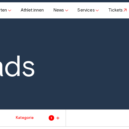
rten
Athlet:innen
News
Services
Tickets
ads
Kategorie
1