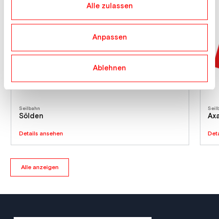
haben.
Alle zulassen
Anpassen
Ablehnen
Seilbahn
Seil
Sölden
Ax
Details ansehen
Det
Alle anzeigen