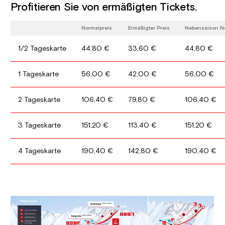
Profitieren Sie von ermäßigten Tickets.
Normalpreis
Ermäßigter Preis
Nebensaison N
1/2 Tageskarte
44,80 €
33,60 €
44,80 €
1 Tageskarte
56,00 €
42,00 €
56,00 €
2 Tageskarte
106,40 €
79,80 €
106,40 €
3 Tageskarte
151,20 €
113,40 €
151,20 €
4 Tageskarte
190,40 €
142,80 €
190,40 €