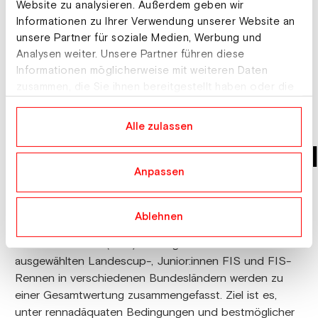
Website zu analysieren. Außerdem geben wir
NASH Finale ein, bei dem es neben den Wertungen
Informationen zu Ihrer Verwendung unserer Website an
der einzelnen Disziplinen auch eine Gesamtwertung
unsere Partner für soziale Medien, Werbung und
aus Race – Cross und Slope Style gibt. Gewertet wird
Analysen weiter. Unsere Partner führen diese
nach Girls und Boys in jeweils 2 Klassen – 7-10 Jahre
Informationen möglicherweise mit weiteren Daten
und 11-14 Jahre. Bei entsprechender Qualität des
zusammen, die Sie ihnen bereitgestellt haben oder die
Kurses wird das NASH Finale Cross auch als offizielle
sie im Rahmen Ihrer Nutzung der Dienste gesammelt
österreichische Schüler:innenmeisterschaft gewertet.
haben.
Alle zulassen
SnowboardAustriaChal
Anpassen
Die SnowboardAustriaChallenge (SBAC) ist eine
nationale Veranstaltungsserie und gibt es für die
Ablehnen
Disziplinen Race (PGS, GS, PSL, SL) und
Snowboardcross (SBX). Die Ergebnisse bei
ausgewählten Landescup-, Junior:innen FIS und FIS-
Rennen in verschiedenen Bundesländern werden zu
einer Gesamtwertung zusammengefasst. Ziel ist es,
unter rennadäquaten Bedingungen und bestmöglicher