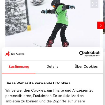
Die NASH Tour bietet den Kindern die Möglichkeit,
Zustimmung
Details
Über Cookies
ihre erlernten Fähigkeiten in den kinderadäquaten
Bewerben unter Beweis zu stellen. Im Rahmen der
NASH Tour und bei NASH-Scoutings bei
Diese Webseite verwendet Cookies
Schulmeisterschaften, Landescup- oder SBAC-
Wir verwenden Cookies, um Inhalte und Anzeigen zu
Bewerben können Mädels und Jungs ihr Können unter
personalisieren, Funktionen für soziale Medien
Beweis stellen und sich für das NASH-Finale
anbieten zu können und die Zugriffe auf unsere
qualifizieren. Ski Austria lädt die besten 100 Kids zum