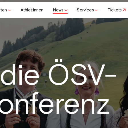
rten
Athlet:innen
News
Services
Tickets
 die ÖSV-
onferenz