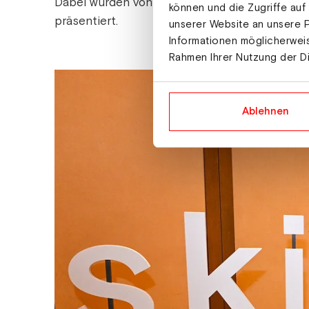
Dabei wurden von der Präsidentin, den Vizepr
können und die Zugriffe auf
präsentiert.
unserer Website an unsere P
Informationen möglicherweis
Rahmen Ihrer Nutzung der D
Ablehnen