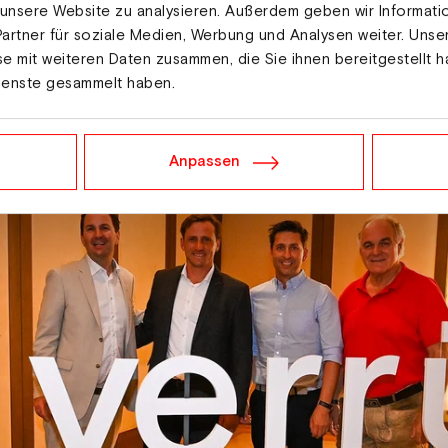
äsidenten, der Geschäftsführung sowie einzelnen Fachre
 unsere Website zu analysieren. Außerdem geben wir Informat
artner für soziale Medien, Werbung und Analysen weiter. Unse
e mit weiteren Daten zusammen, die Sie ihnen bereitgestellt h
ienste gesammelt haben.
Anpassen