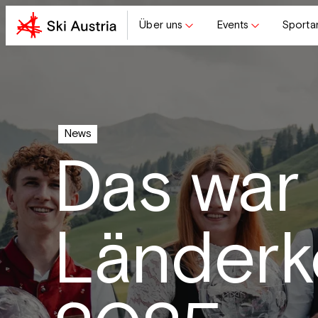
Über uns
Events
Sporta
News
Das war
Länderk