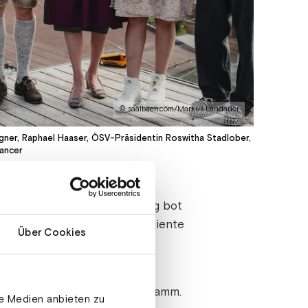
© saalbach.com/Markus Landauer
igner, Raphael Haaser, ÖSV-Präsidentin Roswitha Stadlober,
vancer
konnten. Diese Veranstaltung bot
ungen vorzubereiten. Zudem diente
Über Cookies
 wichtige Themen“, so
ÖSV-
n Hinterglemm auf dem Programm.
le Medien anbieten zu