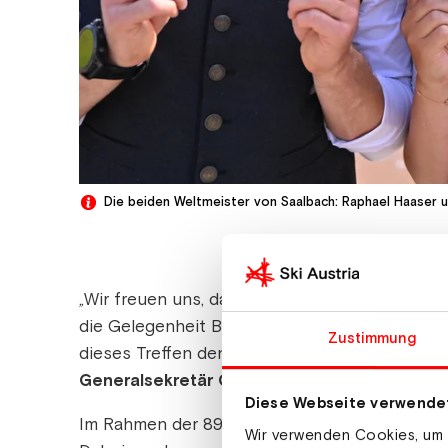
Die beiden Weltmeister von Saalbach: Raphael Haaser u
„Wir freuen uns, dass wir für die Länderkonf
die Gelegenheit Bilanz zu ziehen, Erfolge zu
Zustimmung
dieses Treffen den Mitgliedern des Österreic
Generalsekretär Christian Scherer
.
Diese Webseite verwende
Im Rahmen der 89. ÖSV-Länderkonferenz stand
Wir verwenden Cookies, um I