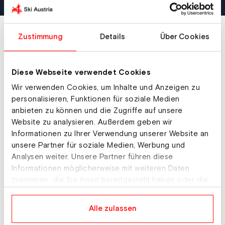
Die Serviceangebote im Überblick:
Zustimmung
Details
Über Cookies
Der Ski Austria Schüler:innenschutz
Diese Webseite verwendet Cookies
Wir verwenden Cookies, um Inhalte und Anzeigen zu
Datenbank Unterkünfte für
personalisieren, Funktionen für soziale Medien
anbieten zu können und die Zugriffe auf unsere
Wintersportwochen
Website zu analysieren. Außerdem geben wir
Informationen zu Ihrer Verwendung unserer Website an
Kostenlose Broschüre "Carving für
unsere Partner für soziale Medien, Werbung und
Schulen"
Analysen weiter. Unsere Partner führen diese
Informationen möglicherweise mit weiteren Daten
zusammen, die Sie ihnen bereitgestellt haben oder die
Folder FIS-Verhaltensregeln
sie im Rahmen Ihrer Nutzung der Dienste gesammelt
haben.
Alle zulassen
Bestellungen und eventuelle Fragen bitte an