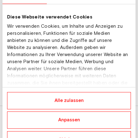
Ski Austria Alpin Herren
Ski Austria Alpin Damen
Diese Webseite verwendet Cookies
Ski Austria Skispringen
Wir verwenden Cookies, um Inhalte und Anzeigen zu
Ski Austria Nordic Combined
personalisieren, Funktionen für soziale Medien
anbieten zu können und die Zugriffe auf unsere
Ski Austria Biathlon
Website zu analysieren. Außerdem geben wir
Ski Austria Paraski
Informationen zu Ihrer Verwendung unserer Website an
unsere Partner für soziale Medien, Werbung und
Ski Austria Langlauf
Analysen weiter. Unsere Partner führen diese
Freestyle Austria
Informationen möglicherweise mit weiteren Daten
Snowboard Team Austria
zusammen, die Sie ihnen bereitgestellt haben oder die
sie im Rahmen Ihrer Nutzung der Dienste gesammelt
Ski Austria Skicross
haben.
Alle zulassen
Ski Austria Mountaineering
Anpassen
Ski Austria Newsletter