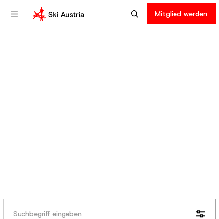
Mitglied werden
Ski Austria
News
Bleib informiert: Hier findest du aktuelle
Ereignisse & Fakten aus der Welt von Ski
Austria.