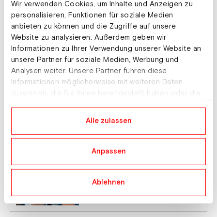
Wir verwenden Cookies, um Inhalte und Anzeigen zu
Freeride wird offizielle ÖSV-
Sparte
personalisieren, Funktionen für soziale Medien
anbieten zu können und die Zugriffe auf unsere
Website zu analysieren. Außerdem geben wir
Artikel lesen
10.07.2026
Informationen zu Ihrer Verwendung unserer Website an
unsere Partner für soziale Medien, Werbung und
Ski Austria
Analysen weiter. Unsere Partner führen diese
Skicross Nachwuchstrainer:in
gesucht!
Informationen möglicherweise mit weiteren Daten
zusammen, die Sie ihnen bereitgestellt haben oder die
sie im Rahmen Ihrer Nutzung der Dienste gesammelt
haben.
Alle zulassen
Artikel lesen
09.07.2026
Anpassen
Nordische Kombination
ÖSV-Stellungnahme zur IOC-
Entscheidung
Ablehnen
Artikel lesen
07.07.2026