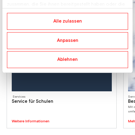
zusammen, die Sie ihnen bereitgestellt haben oder die
sie im Rahmen Ihrer Nutzung der Dienste gesammelt
haben.
Alle zulassen
Anpassen
Ablehnen
Services
Serv
Service für Schulen
Bes
Mit 
umfa
Weitere Informationen
Meh