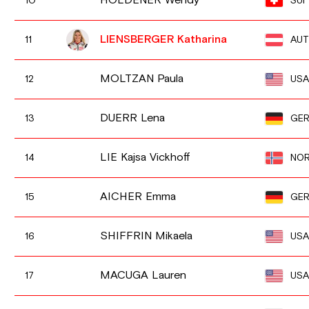
HOLDENER Wendy
SUI
10
LIENSBERGER Katharina
AUT
11
MOLTZAN Paula
USA
12
DUERR Lena
GE
13
LIE Kajsa Vickhoff
NO
14
AICHER Emma
GE
15
SHIFFRIN Mikaela
USA
16
MACUGA Lauren
USA
17