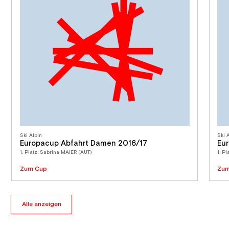
Ski Alpin
Ski 
Europacup Abfahrt Damen 2016/17
Eu
1. Platz: Sabrina MAIER (AUT)
1. P
Zum Cup
Zum
Alle anzeigen