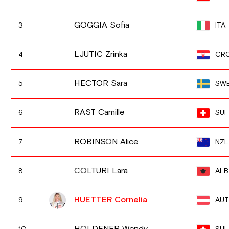
GOGGIA Sofia
ITA
3
LJUTIC Zrinka
CR
4
HECTOR Sara
SW
5
RAST Camille
SUI
6
ROBINSON Alice
NZL
7
COLTURI Lara
ALB
8
HUETTER Cornelia
AUT
9