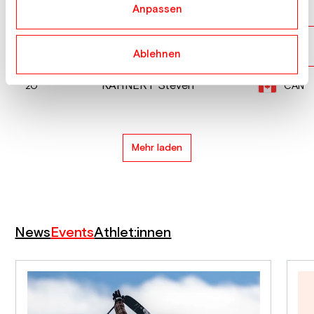
FETHKE Ben
USA
18
Anpassen
MORRIS Kai
USA
19
Ablehnen
KAHNERT Steven
CAN
20
Mehr laden
News
Events
Athlet:innen