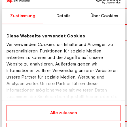
FEINBERG Tristan
USA
10
SILDARU Henry
Zustimmung
Details
Über Cookies
EST
11
WISE David
USA
12
Diese Webseite verwendet Cookies
Wir verwenden Cookies, um Inhalte und Anzeigen zu
BLUNCK Aaron
USA
13
personalisieren, Funktionen für soziale Medien
anbieten zu können und die Zugriffe auf unsere
Website zu analysieren. Außerdem geben wir
LADD Dylan
USA
14
Informationen zu Ihrer Verwendung unserer Website an
unsere Partner für soziale Medien, Werbung und
MARINEAU Dylan
CAN
15
Analysen weiter. Unsere Partner führen diese
Informationen möglicherweise mit weiteren Daten
SWEDENBORG Alexander
zusammen, die Sie ihnen bereitgestellt haben oder die
USA
16
sie im Rahmen Ihrer Nutzung der Dienste gesammelt
haben.
BRIGUET Robin
Alle zulassen
SUI
17