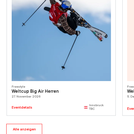
Freestyle
Free
Weltcup Big Air Herren
Wel
27. November 2026
5. D
Innsbruck
Eventdetails
Eve
TBC
Alle anzeigen