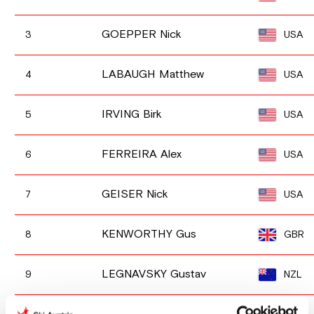
GOEPPER Nick
USA
3
LABAUGH Matthew
USA
4
IRVING Birk
USA
5
FERREIRA Alex
USA
6
GEISER Nick
USA
7
KENWORTHY Gus
GBR
8
LEGNAVSKY Gustav
NZL
9