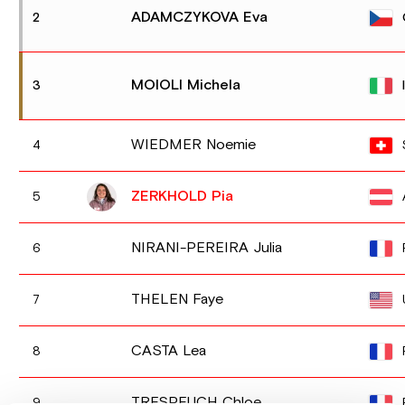
ADAMCZYKOVA Eva
2
MOIOLI Michela
3
WIEDMER Noemie
4
ZERKHOLD Pia
5
NIRANI-PEREIRA Julia
6
THELEN Faye
7
CASTA Lea
8
TRESPEUCH Chloe
9