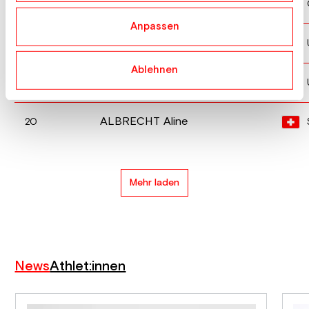
MCMANIMAN Audrey
17
Anpassen
PERCY Hanna
18
Ablehnen
SCHNORRBUSCH Brianna
19
ALBRECHT Aline
20
Mehr laden
News
Athlet:innen