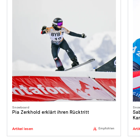
Snowboard
Sno
Pia Zerkhold erklärt ihren Rücktritt
Sab
Kar
Artikel lesen
Empfohlen
Arti