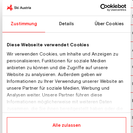
SIEGENTHALER Sina
10
Zustimmung
Details
Über Cookies
FISCHER Jana
11
Diese Webseite verwendet Cookies
CLIFT Mia
12
Wir verwenden Cookies, um Inhalte und Anzeigen zu
personalisieren, Funktionen für soziale Medien
BANKES Charlotte
13
anbieten zu können und die Zugriffe auf unsere
Website zu analysieren. Außerdem geben wir
Informationen zu Ihrer Verwendung unserer Website an
GASKILL Stacy
14
unsere Partner für soziale Medien, Werbung und
Analysen weiter. Unsere Partner führen diese
IAFRATE DANIELSSON Maja-Li
15
Informationen möglicherweise mit weiteren Daten
zusammen, die Sie ihnen bereitgestellt haben oder die
sie im Rahmen Ihrer Nutzung der Dienste gesammelt
GROBLECHNER Sofia
16
haben.
Alle zulassen