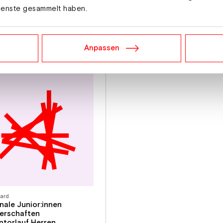
ienste gesammelt haben.
Anpassen
ard
nale Junior:innen
erschaften
ntorlauf Herren