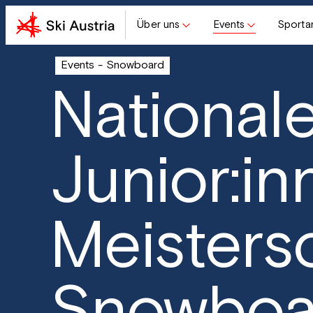
Über uns
Events
Sporta
Events
Snowboard
National
Junior:in
Meisters
Snowboa