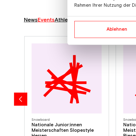
Rahmen Ihrer Nutzung der D
News
Events
Athlet:innen
Alle anzeigen
Ablehnen
Snowboard
Snowbo
Nationale Junior:innen
Natio
Meisterschaften Slopestyle
Meist
Herren
Riese