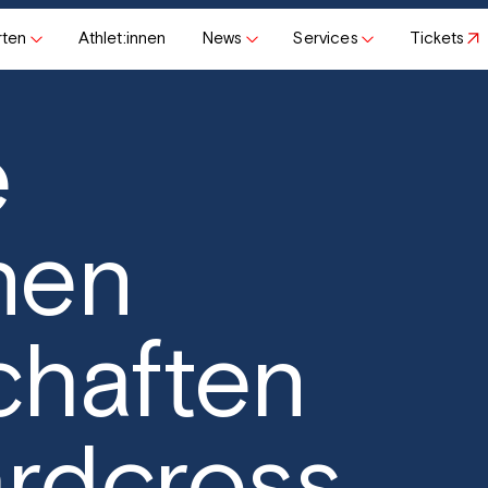
rten
Athlet:innen
News
Services
Tickets
e
nen
chaften
rdcross