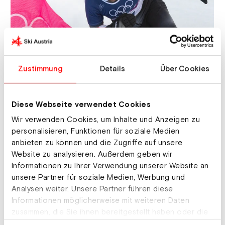
Zustimmung
Details
Über Cookies
Diese Webseite verwendet Cookies
Wir verwenden Cookies, um Inhalte und Anzeigen zu
© GEPA
personalisieren, Funktionen für soziale Medien
anbieten zu können und die Zugriffe auf unsere
Bei den Snowboard-Damen sorgte Sabine Payer für
Website zu analysieren. Außerdem geben wir
das zweite Edelmetall am heutigen Tag. Die Kärntnerin
Informationen zu Ihrer Verwendung unserer Website an
konnte sich in allen Finalläufen behaupten. Im großen
unsere Partner für soziale Medien, Werbung und
Finale lag die 33-Jährige zunächst gleichauf mit
Analysen weiter. Unsere Partner führen diese
Zuzana Maderova (CZE). Nach einem kleinen Fehler im
Informationen möglicherweise mit weiteren Daten
Steilstück konnte Payer die Lücke jedoch nicht mehr
zusammen, die Sie ihnen bereitgestellt haben oder die
schließen, sicherte sich aber die Silbermedaille.
sie im Rahmen Ihrer Nutzung der Dienste gesammelt