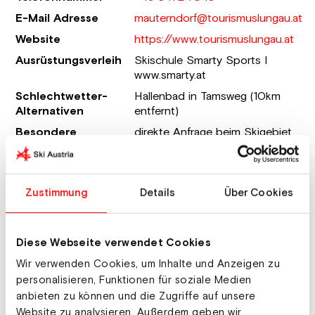
E-Mail Adresse
mauterndorf@tourismuslungau.at
Website
https://www.tourismuslungau.at
Ausrüstungsverleih
Skischule Smarty Sports I
www.smarty.at
Schlechtwetter-
Hallenbad in Tamsweg (10km
Alternativen
entfernt)
Besondere
direkte Anfrage beim Skigebiet
Angebote
Grosseck-Speiereck
Anzahl Lifte
9
Sportprogramm
Eislaufen, Langlaufen, Rodeln,
Zustimmung
Details
Über Cookies
Schneeschuhwandern,
Winterwandern, Pferdeschlitten
Diese Webseite verwendet Cookies
Unterkünfte
Wir verwenden Cookies, um Inhalte und Anzeigen zu
personalisieren, Funktionen für soziale Medien
anbieten zu können und die Zugriffe auf unsere
Jugendgästehaus Mauser-Mühltaler „Die
Website zu analysieren. Außerdem geben wir