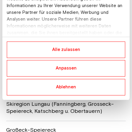
Villa“
Informationen zu Ihrer Verwendung unserer Website an
Unterkunft
Markt 86, 5570 Mauterndorf
unsere Partner für soziale Medien, Werbung und
Analysen weiter. Unsere Partner führen diese
Informationen möglicherweise mit weiteren Daten
Jugendgästehaus Mauser-Mühltaler
zusammen, die Sie ihnen bereitgestellt haben oder die
Haupthaus
sie im Rahmen Ihrer Nutzung der Dienste gesammelt
Unterkunft
Markt 86, 5570 Mauterndorf
haben.
Alle zulassen
Jugendhotel Wendy
Unterkunft
Markt 177, 5570 Mauterndorf
Anpassen
Skigebiete
Ablehnen
Skiregion Lungau (Fanningberg, Grosseck-
Speiereck, Katschberg u. Obertauern)
Großeck-Speiereck