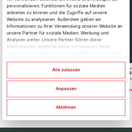
personalisieren, Funktionen für soziale Medien
anbieten zu können und die Zugriffe auf unsere
Website zu analysieren. Außerdem geben wir
Informationen zu Ihrer Verwendung unserer Website an
unsere Partner für soziale Medien, Werbung und
Analysen weiter. Unsere Partner führen diese
Informationen möglicherweise mit weiteren Daten
zusammen, die Sie ihnen bereitgestellt haben oder die
sie im Rahmen Ihrer Nutzung der Dienste gesammelt
haben.
Unterkunft
Unte
Alle zulassen
Abergalm
Ada
Sonnberg 2, 5761 Maria Alm
Berg
Sonnberg 2, 5761 Maria
Anpassen
Unterkunft Details
Unte
Alm
Ablehnen
Alle anzeigen