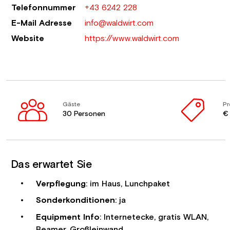
Telefonnummer
+43 6242 228
E-Mail Adresse
info@waldwirt.com
Website
https://www.waldwirt.com
Gäste
Pr
30 Personen
€ 
Das erwartet Sie
Verpflegung
: im Haus, Lunchpaket
Sonderkonditionen
: ja
Equipment Info
: Internetecke, gratis WLAN,
Beamer, Großleinwand