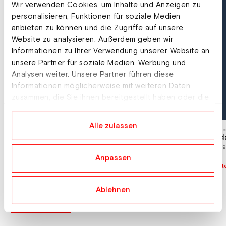
Wir verwenden Cookies, um Inhalte und Anzeigen zu
personalisieren, Funktionen für soziale Medien
anbieten zu können und die Zugriffe auf unsere
Website zu analysieren. Außerdem geben wir
Informationen zu Ihrer Verwendung unserer Website an
unsere Partner für soziale Medien, Werbung und
Analysen weiter. Unsere Partner führen diese
Informationen möglicherweise mit weiteren Daten
zusammen, die Sie ihnen bereitgestellt haben oder die
sie im Rahmen Ihrer Nutzung der Dienste gesammelt
haben.
Alle zulassen
Unterkunft
Unte
Abergalm
Ada
Sonnberg 2, 5761 Maria Alm
Berg
Anpassen
Sonnberg 2, 5761 Maria
Unterkunft Details
Unte
Alm
Ablehnen
Alle anzeigen