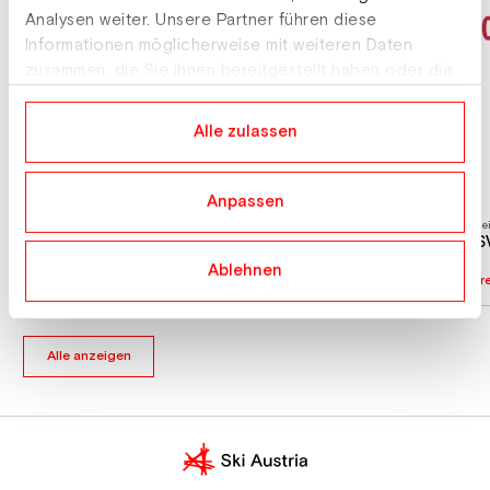
Analysen weiter. Unsere Partner führen diese
Informationen möglicherweise mit weiteren Daten
zusammen, die Sie ihnen bereitgestellt haben oder die
sie im Rahmen Ihrer Nutzung der Dienste gesammelt
haben.
Alle zulassen
Anpassen
Verein
Vere
AKAD. SKICLUB INNSBRUCK
AS
Ablehnen
Vereinsprofil
Vere
Alle anzeigen