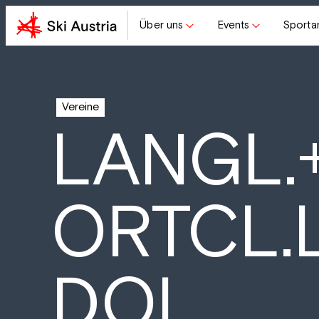
Über uns
Events
Sporta
Vereine
LANGL.
ORTCL.
DOL.