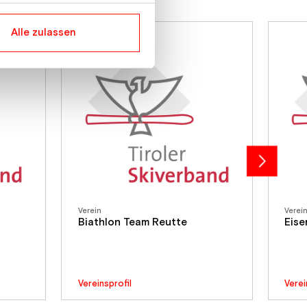
Alle zulassen
Verein
Verei
Biathlon Team Reutte
Eise
Vereinsprofil
Verei