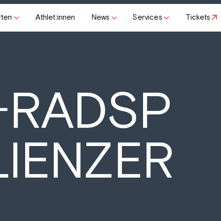
rten
Athlet:innen
News
Services
Tickets
+RADSP
LIENZER