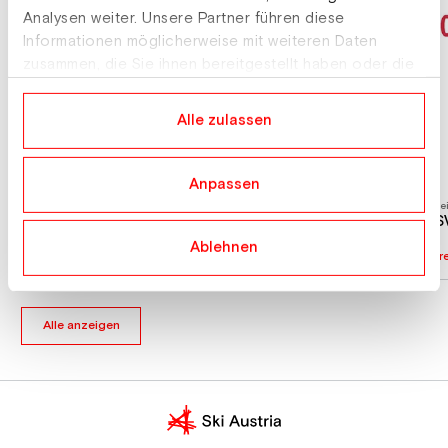
Analysen weiter. Unsere Partner führen diese
Informationen möglicherweise mit weiteren Daten
zusammen, die Sie ihnen bereitgestellt haben oder die
sie im Rahmen Ihrer Nutzung der Dienste gesammelt
haben.
Alle zulassen
Anpassen
Verein
Vere
AKAD. SKICLUB INNSBRUCK
AS
Ablehnen
Vereinsprofil
Vere
Alle anzeigen