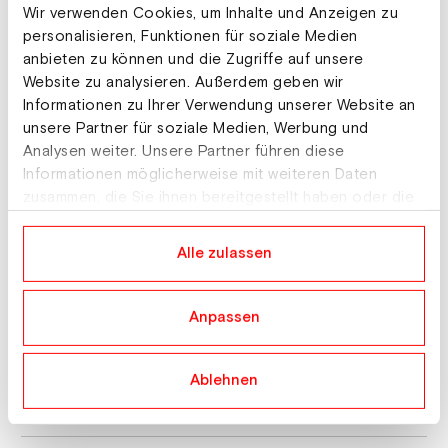
Wir verwenden Cookies, um Inhalte und Anzeigen zu
Einlaufprotokoll
personalisieren, Funktionen für soziale Medien
anbieten zu können und die Zugriffe auf unsere
Website zu analysieren. Außerdem geben wir
Ergänzung zum Veranstaltungsbericht
Informationen zu Ihrer Verwendung unserer Website an
unsere Partner für soziale Medien, Werbung und
Ergebnisliste Muster
Analysen weiter. Unsere Partner führen diese
Informationen möglicherweise mit weiteren Daten
zusammen, die Sie ihnen bereitgestellt haben oder die
Fragebogen FIS-Verletztenstatus
sie im Rahmen Ihrer Nutzung der Dienste gesammelt
haben.
Alle zulassen
Gebührenabrechnung Kampfrichter:innen
Anpassen
Haftungsnachweis
Ablehnen
Handicuprundenprotokoll (alle Bewerbe)