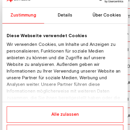
ORTLIEB Nina
AU
10
Zustimmung
Details
Über Cookies
RAEDLER Ariane
AU
11
DELAGO Nicol
ITA
12
Diese Webseite verwendet Cookies
Wir verwenden Cookies, um Inhalte und Anzeigen zu
BLANC Malorie
SUI
13
personalisieren, Funktionen für soziale Medien
anbieten zu können und die Zugriffe auf unsere
Website zu analysieren. Außerdem geben wir
STUHEC Ilka
SL
14
Informationen zu Ihrer Verwendung unserer Website an
unsere Partner für soziale Medien, Werbung und
JOHNSON Breezy
US
15
Analysen weiter. Unsere Partner führen diese
Informationen möglicherweise mit weiteren Daten
zusammen, die Sie ihnen bereitgestellt haben oder die
SUTER Jasmina
SUI
16
sie im Rahmen Ihrer Nutzung der Dienste gesammelt
haben.
Alle zulassen
WRIGHT Isabella
US
16