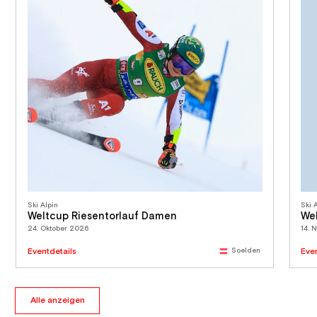
Ski Alpin
Ski 
Weltcup Riesentorlauf Damen
We
24. Oktober 2026
14. 
Eventdetails
Soelden
Eve
Alle anzeigen