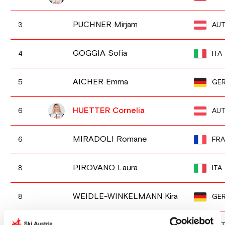
PUCHNER Mirjam
AU
3
GOGGIA Sofia
ITA
4
AICHER Emma
GE
5
HUETTER Cornelia
AU
6
MIRADOLI Romane
FRA
6
PIROVANO Laura
ITA
8
WEIDLE-WINKELMANN Kira
GE
8