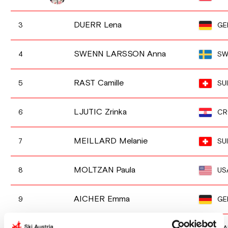
DUERR Lena
GE
3
SWENN LARSSON Anna
SW
4
RAST Camille
SUI
5
LJUTIC Zrinka
CR
6
MEILLARD Melanie
SUI
7
MOLTZAN Paula
US
8
AICHER Emma
GE
9