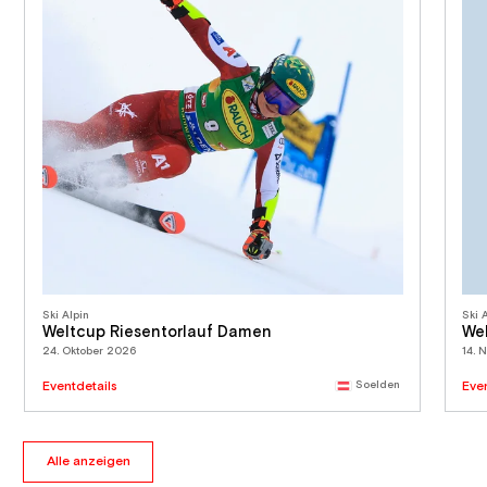
Ski Alpin
Ski 
Weltcup Riesentorlauf Damen
We
24. Oktober 2026
14. 
Eventdetails
Soelden
Eve
Alle anzeigen