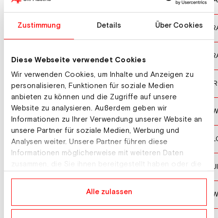
ST-GERMAIN Laurence
CA
10
Zustimmung
Details
Über Cookies
LAMURE Marie
FR
11
BRECHE Clarisse
FR
12
Diese Webseite verwendet Cookies
Wir verwenden Cookies, um Inhalte und Anzeigen zu
POPOVIC Leona
CR
13
personalisieren, Funktionen für soziale Medien
anbieten zu können und die Zugriffe auf unsere
Website zu analysieren. Außerdem geben wir
ARONSSON ELFMAN Hanna
SW
14
Informationen zu Ihrer Verwendung unserer Website an
unsere Partner für soziale Medien, Werbung und
DVORNIK Neja
SL
15
Analysen weiter. Unsere Partner führen diese
Informationen möglicherweise mit weiteren Daten
zusammen, die Sie ihnen bereitgestellt haben oder die
HOLDENER Wendy
SUI
16
sie im Rahmen Ihrer Nutzung der Dienste gesammelt
haben.
Alle zulassen
OEHLUND Cornelia
SW
17