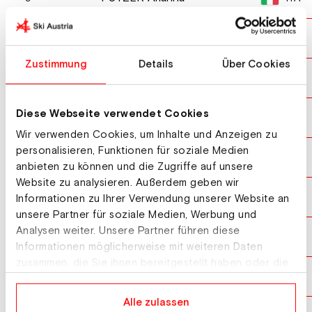
RIGHI Ludovica
ITA
10
Zustimmung
Details
Über Cookies
REISCHL Antonia
GER
11
Diese Webseite verwendet Cookies
AMIGONI Sofia
ITA
12
Wir verwenden Cookies, um Inhalte und Anzeigen zu
personalisieren, Funktionen für soziale Medien
OVELAND Helene Unhjem
NOR
13
anbieten zu können und die Zugriffe auf unsere
Website zu analysieren. Außerdem geben wir
MARTIN Estelle
CAN
14
Informationen zu Ihrer Verwendung unserer Website an
unsere Partner für soziale Medien, Werbung und
Analysen weiter. Unsere Partner führen diese
RIEDERER Elena
AUT
15
Informationen möglicherweise mit weiteren Daten
zusammen, die Sie ihnen bereitgestellt haben oder die
SUNI Kia
FIN
16
sie im Rahmen Ihrer Nutzung der Dienste gesammelt
haben.
Alle zulassen