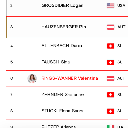
GROSDIDIER Logan
USA
2
HAUZENBERGER Pia
AUT
3
ALLENBACH Dania
SUI
4
FAUSCH Sina
SUI
5
RINGS-WANNER Valentina
AUT
6
ZEHNDER Shaienne
SUI
7
STUCKI Elena Sanna
SUI
8
PUTZER Arianna
ITA
9