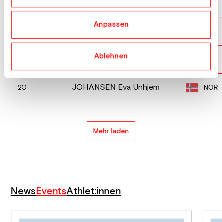
MAY Beatrice
USA
17
Anpassen
REICHENBACH Celine
SUI
18
Ablehnen
VANNI Camilla
ITA
19
JOHANSEN Eva Unhjem
NOR
20
Mehr laden
News
Events
Athlet:innen