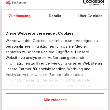
BOKAL Ana
SLO
10
VUCINIC Pia
CRO
11
Zustimmung
Details
Über Cookies
LJUTIC Dora
CRO
12
Diese Webseite verwendet Cookies
Wir verwenden Cookies, um Inhalte und Anzeigen zu
MOERTL Theresa
AUT
13
personalisieren, Funktionen für soziale Medien
anbieten zu können und die Zugriffe auf unsere
MAIER Julia
AUT
14
Website zu analysieren. Außerdem geben wir
Informationen zu Ihrer Verwendung unserer Website an
unsere Partner für soziale Medien, Werbung und
RADELJ Tija
SLO
15
Analysen weiter. Unsere Partner führen diese
Informationen möglicherweise mit weiteren Daten
PRESERN Taja
SLO
16
zusammen, die Sie ihnen bereitgestellt haben oder die
sie im Rahmen Ihrer Nutzung der Dienste gesammelt
haben.
ISHIMIZU HOTARU
JPN
17
Alle zulassen