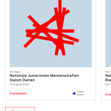
Ski Alpin
Ski 
Nationale Junior:innen Meisterschaften
Nat
Slalom Damen
Ri
11. August 2026
25. 
Treble
Eventdetails
Eve
Cone