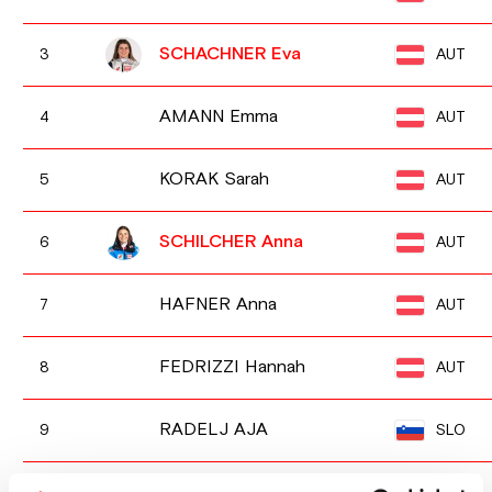
SCHACHNER Eva
AUT
3
AMANN Emma
AUT
4
KORAK Sarah
AUT
5
SCHILCHER Anna
AUT
6
HAFNER Anna
AUT
7
FEDRIZZI Hannah
AUT
8
RADELJ AJA
SLO
9