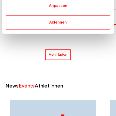
MACUH ALMA
SLO
18
Anpassen
GROEBLACHER Karoline
AUT
19
Ablehnen
SPAROVEC NEZA
SLO
20
Mehr laden
News
Events
Athlet:innen