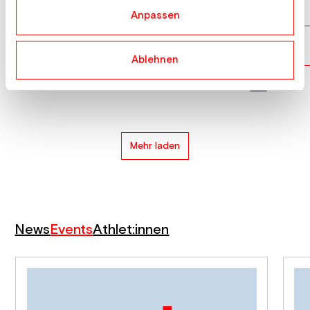
RADELJ Tija
SLO
18
Anpassen
MACUH ALMA
SLO
19
Ablehnen
DRAGICEVIC Zoe
CRO
20
Mehr laden
News
Events
Athlet:innen