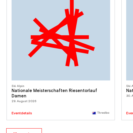
Ski Alpin
Ski 
Nationale Meisterschaften Riesentorlauf
Na
Damen
30. 
29. August 2026
Eventdetails
Thredbo
Eve