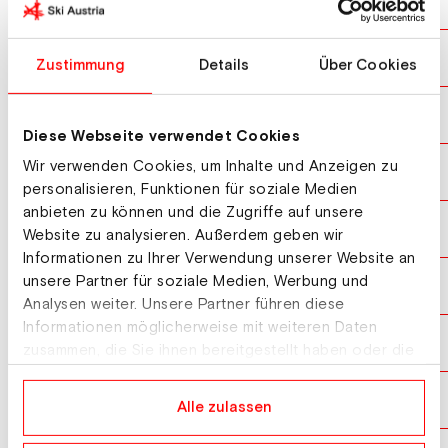
FEDRIZZI Hannah
AUT
10
BOKAL Ana
SLO
11
Zustimmung
Details
Über Cookies
VUCINIC Pia
CRO
12
Diese Webseite verwendet Cookies
Wir verwenden Cookies, um Inhalte und Anzeigen zu
MOERTL Theresa
AUT
13
personalisieren, Funktionen für soziale Medien
anbieten zu können und die Zugriffe auf unsere
ISHIMIZU HOTARU
JPN
14
Website zu analysieren. Außerdem geben wir
Informationen zu Ihrer Verwendung unserer Website an
unsere Partner für soziale Medien, Werbung und
SPAROVEC NEZA
SLO
15
Analysen weiter. Unsere Partner führen diese
Informationen möglicherweise mit weiteren Daten
MAIER Julia
AUT
16
zusammen, die Sie ihnen bereitgestellt haben oder die
sie im Rahmen Ihrer Nutzung der Dienste gesammelt
haben.
GROEBLACHER Karoline
AUT
17
Alle zulassen