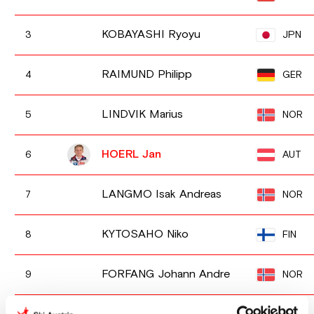
KOBAYASHI Ryoyu
JPN
3
RAIMUND Philipp
GER
4
LINDVIK Marius
NOR
5
HOERL Jan
AUT
6
LANGMO Isak Andreas
NOR
7
KYTOSAHO Niko
FIN
8
FORFANG Johann Andre
NOR
9