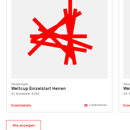
Skispringen
Skis
Weltcup Einzelstart Herren
Wel
21. November 2026
22.
Eventdetails
Lillehammer
Eve
Alle anzeigen