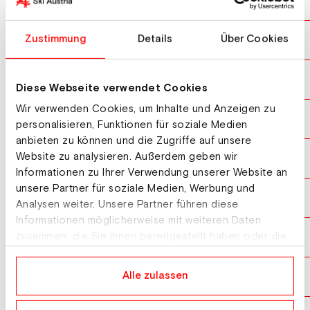
TOMASIAK Kacper
POL
10
LANISEK Anze
Zustimmung
Details
Über Cookies
SLO
11
DESCHWANDEN Gregor
SUI
12
Diese Webseite verwendet Cookies
Wir verwenden Cookies, um Inhalte und Anzeigen zu
GRANERUD Halvor Egner
NOR
13
personalisieren, Funktionen für soziale Medien
anbieten zu können und die Zugriffe auf unsere
Website zu analysieren. Außerdem geben wir
NIKAIDO Ren
JPN
14
Informationen zu Ihrer Verwendung unserer Website an
unsere Partner für soziale Medien, Werbung und
ORTNER Maximilian
AUT
15
Analysen weiter. Unsere Partner führen diese
Informationen möglicherweise mit weiteren Daten
AALTO Antti
zusammen, die Sie ihnen bereitgestellt haben oder die
FIN
16
sie im Rahmen Ihrer Nutzung der Dienste gesammelt
haben.
PALOSAARI Vilho
Alle zulassen
FIN
17