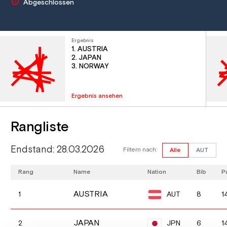
Abgeschlossen
Ergebnis
1. AUSTRIA
2. JAPAN
3. NORWAY
Ergebnis ansehen
Rangliste
Endstand: 28.03.2026
Filtern nach:
Alle
AUT
Rang
Name
Nation
Bib
P
AUSTRIA
AUT
1
8
1
JAPAN
JPN
2
6
1