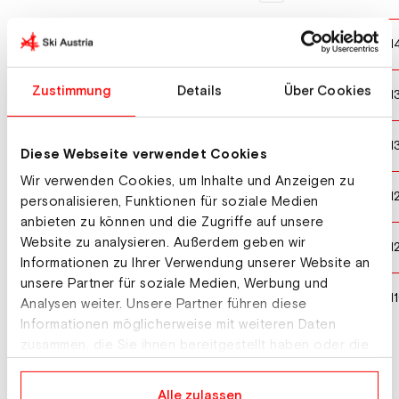
NORWAY
NOR
3
4
1
Zustimmung
Details
Über Cookies
GERMANY
GER
4
5
1
SLOVENIA
SLO
5
7
1
Diese Webseite verwendet Cookies
Wir verwenden Cookies, um Inhalte und Anzeigen zu
SWITZERLAND
SUI
6
1
1
personalisieren, Funktionen für soziale Medien
anbieten zu können und die Zugriffe auf unsere
Website zu analysieren. Außerdem geben wir
FINLAND
FIN
7
2
1
Informationen zu Ihrer Verwendung unserer Website an
unsere Partner für soziale Medien, Werbung und
POLAND
POL
8
3
1
Analysen weiter. Unsere Partner führen diese
Informationen möglicherweise mit weiteren Daten
zusammen, die Sie ihnen bereitgestellt haben oder die
sie im Rahmen Ihrer Nutzung der Dienste gesammelt
News
Events
Athlet:innen
haben.
Alle zulassen