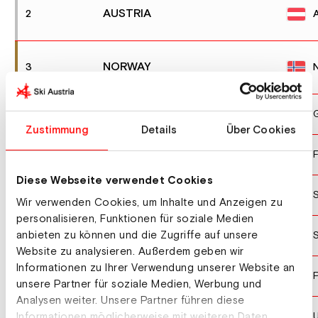
AUSTRIA
2
NORWAY
3
GERMANY
4
Zustimmung
Details
Über Cookies
FINLAND
F
5
Diese Webseite verwendet Cookies
SLOVENIA
6
Wir verwenden Cookies, um Inhalte und Anzeigen zu
personalisieren, Funktionen für soziale Medien
SWITZERLAND
anbieten zu können und die Zugriffe auf unsere
S
6
Website zu analysieren. Außerdem geben wir
Informationen zu Ihrer Verwendung unserer Website an
POLAND
8
unsere Partner für soziale Medien, Werbung und
Analysen weiter. Unsere Partner führen diese
UNITED STATES OF AMERICA
9
Informationen möglicherweise mit weiteren Daten