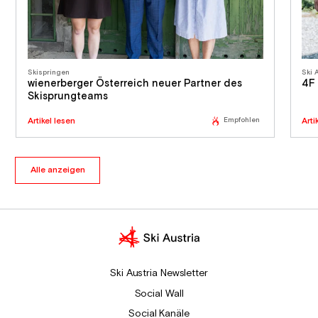
Skispringen
Ski 
wienerberger Österreich neuer Partner des
4F 
Skisprungteams
Artikel lesen
Empfohlen
Arti
Alle anzeigen
Ski Austria Newsletter
Social Wall
Social Kanäle