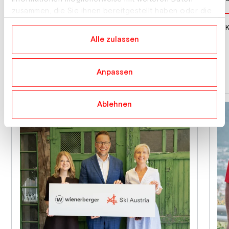
zusammen, die Sie ihnen bereitgestellt haben oder die
sie im Rahmen Ihrer Nutzung der Dienste gesammelt
KAZAKHSTAN
10
haben.
Alle zulassen
News
Athlet:innen
Anpassen
Ablehnen