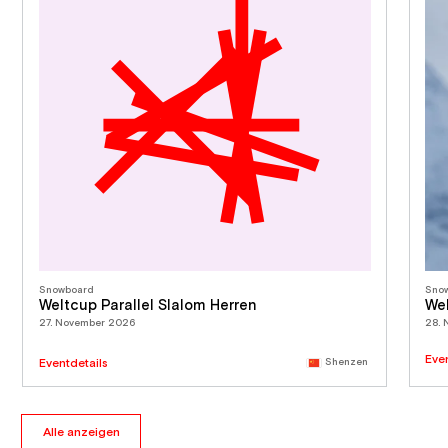
Snowboard
Sno
Weltcup Parallel Slalom Herren
Wel
27. November 2026
28.
Eve
Eventdetails
Shenzen
Alle anzeigen