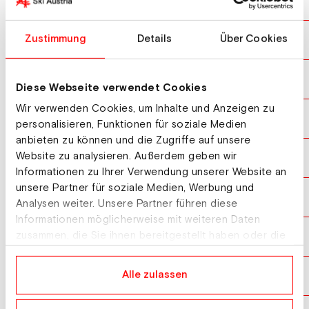
HUBER Elias
GER
10
PROMMEGGER Andreas
Zustimmung
Details
Über Cookies
AUT
11
FISCHNALLER Roland
ITA
12
Diese Webseite verwendet Cookies
Wir verwenden Cookies, um Inhalte und Anzeigen zu
PAYER Alexander
AUT
13
personalisieren, Funktionen für soziale Medien
anbieten zu können und die Zugriffe auf unsere
Website zu analysieren. Außerdem geben wir
BURGSTALLER Dominik
AUT
14
Informationen zu Ihrer Verwendung unserer Website an
unsere Partner für soziale Medien, Werbung und
KOSIR Zan
SLO
15
Analysen weiter. Unsere Partner führen diese
Informationen möglicherweise mit weiteren Daten
CASANOVA Gian
zusammen, die Sie ihnen bereitgestellt haben oder die
SUI
16
sie im Rahmen Ihrer Nutzung der Dienste gesammelt
haben.
MESSNER Gabriel
Alle zulassen
ITA
17