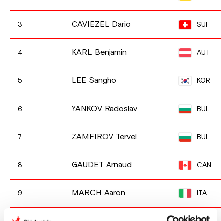
CAVIEZEL Dario
SUI
3
KARL Benjamin
AUT
4
LEE Sangho
KOR
5
YANKOV Radoslav
BUL
6
ZAMFIROV Tervel
BUL
7
GAUDET Arnaud
CAN
8
MARCH Aaron
ITA
9