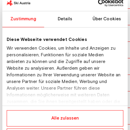
SCHMUTZ Kian
SUI
10
TSCHUMPERLIN Rafael
SUI
10
Zustimmung
Details
Über Cookies
EGGENSCHWILER Levi
SUI
12
Diese Webseite verwendet Cookies
Wir verwenden Cookies, um Inhalte und Anzeigen zu
BERCHTOLD Keanu
SUI
13
personalisieren, Funktionen für soziale Medien
anbieten zu können und die Zugriffe auf unsere
KLEGER Liun
SUI
14
Website zu analysieren. Außerdem geben wir
Informationen zu Ihrer Verwendung unserer Website an
unsere Partner für soziale Medien, Werbung und
MUNDORFF Laurin
SUI
15
Analysen weiter. Unsere Partner führen diese
Informationen möglicherweise mit weiteren Daten
HOPPE Emil
SUI
16
zusammen, die Sie ihnen bereitgestellt haben oder die
sie im Rahmen Ihrer Nutzung der Dienste gesammelt
haben.
ERNI Andri
SUI
17
Alle zulassen