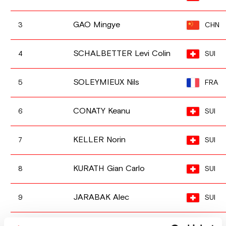
GAO Mingye
CHN
3
SCHALBETTER Levi Colin
SUI
4
SOLEYMIEUX Nils
FRA
5
CONATY Keanu
SUI
6
KELLER Norin
SUI
7
KURATH Gian Carlo
SUI
8
JARABAK Alec
SUI
9