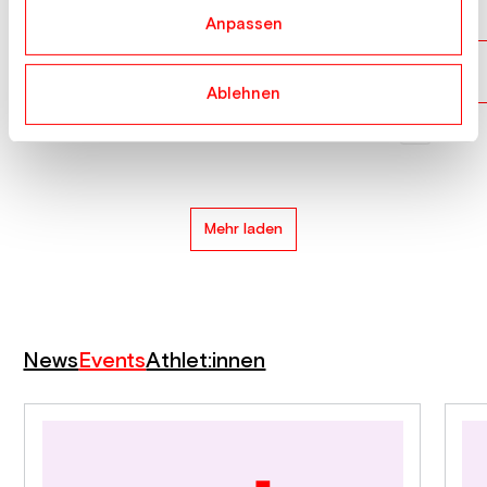
HOFMANN Kiran David
SUI
18
Anpassen
BERLINGER Linus
SUI
19
Ablehnen
JEONG Ji Min
KOR
20
Mehr laden
News
Events
Athlet:innen