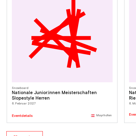
Snowboard
Sno
Nationale Junior:innen Meisterschaften
Nat
Slopestyle Herren
Rie
6. Februar 2027
6. M
Eve
Eventdetails
Mayrhofen