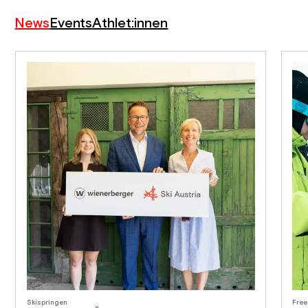
News
Events
Athlet:innen
Skispringen
Free