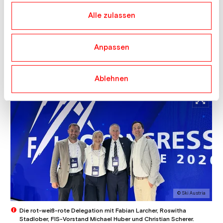
haben.
Alle zulassen
© Screenshot Homepage FIS
Anpassen
Nach einem denkbar knappen Wahlergebnis wird künftig Alexander
Ospelt die Geschicke der FIS führen.
Ablehnen
© Ski Austria
Die rot-weiß-rote Delegation mit Fabian Larcher, Roswitha
Stadlober, FIS-Vorstand Michael Huber und Christian Scherer.