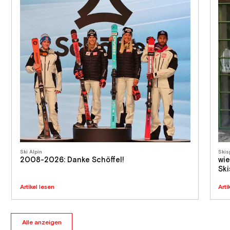
Ski Alpin
Skis
2008-2026: Danke Schöffel!
wie
Sk
Artikel lesen
Arti
Alle anzeigen