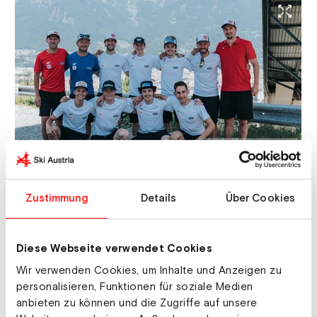
© Ski Austria | Jakob Zeller
Bei einem Trainingskurs waren die Nordischen Kombinierer des
ÖSV bereits in der neuen Sommerbekleidung zu sehen.
Zustimmung
Details
Über Cookies
4F und Ski Austria starten eine Zusammenarbeit,
welche Funktionsbekleidung für mehrere Sparten
Diese Webseite verwendet Cookies
beinhaltet. Die Vereinbarung umfasst im Winter die
Wir verwenden Cookies, um Inhalte und Anzeigen zu
Teams im Bereich Skispringen, in der Nordischen
personalisieren, Funktionen für soziale Medien
Kombination und im Skicross. Während des Sommers
anbieten zu können und die Zugriffe auf unsere
wird der Umfang der Kooperation zusätzlich zu diesen