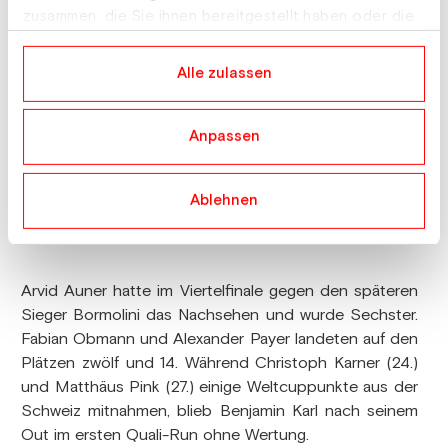
zusammen, die Sie ihnen bereitgestellt haben oder die
sie im Rahmen Ihrer Nutzung der Dienste gesammelt
haben.
Alle zulassen
Anpassen
© FIS / Miha Matavz
Ablehnen
Andreas Prommegger schraubte seine beeindruckende Ausbeute
an Weltcup-Stockerlplätzen in der Schweiz auf 70.
Arvid Auner hatte im Viertelfinale gegen den späteren
Sieger Bormolini das Nachsehen und wurde Sechster.
Fabian Obmann und Alexander Payer landeten auf den
Plätzen zwölf und 14. Während Christoph Karner (24.)
und Matthäus Pink (27.) einige Weltcuppunkte aus der
Schweiz mitnahmen, blieb Benjamin Karl nach seinem
Out im ersten Quali-Run ohne Wertung.