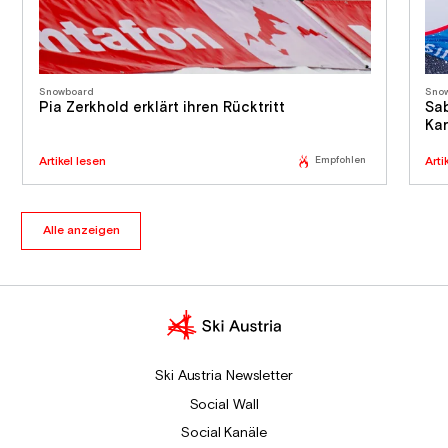
Snowboard
Sno
Pia Zerkhold erklärt ihren Rücktritt
Sab
Kar
Artikel lesen
Empfohlen
Arti
Alle anzeigen
Ski Austria Newsletter
Social Wall
Social Kanäle