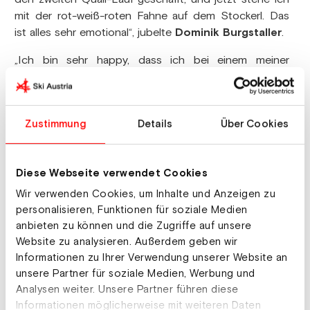
mit der rot-weiß-roten Fahne auf dem Stockerl. Das
ist alles sehr emotional“, jubelte
Dominik Burgstaller
.
„Ich bin sehr happy, dass ich bei einem meiner
Lieblingsrennen im Weltcup den 70. Podestplatz
geholt habe. Auf diese Ausbeute bin ich richtig stolz.
Dabei habe ich heute nach einem groben Schnitzer im
Zustimmung
Details
Über Cookies
ersten Quali-Lauf schon gedacht, dass ich keine
Chance mehr auf das Finale habe. Doch dann habe
ich in der zweiten Quali Vollgas gegeben und bin
Diese Webseite verwendet Cookies
danach ein Rennen gefahren, wie man es sich vorstellt.
Nur im Halbfinale gegen Burgi (Dominik Burgstaller,
Wir verwenden Cookies, um Inhalte und Anzeigen zu
Anm.) habe ich nicht alles perfekt erwischt. Jetzt freue
personalisieren, Funktionen für soziale Medien
anbieten zu können und die Zugriffe auf unsere
ich mich massiv auf die Heimrennen in der
Website zu analysieren. Außerdem geben wir
kommenden Woche in Bad Gastein“, sagte
Andreas
Informationen zu Ihrer Verwendung unserer Website an
Prommegger
.
unsere Partner für soziale Medien, Werbung und
Analysen weiter. Unsere Partner führen diese
Informationen möglicherweise mit weiteren Daten