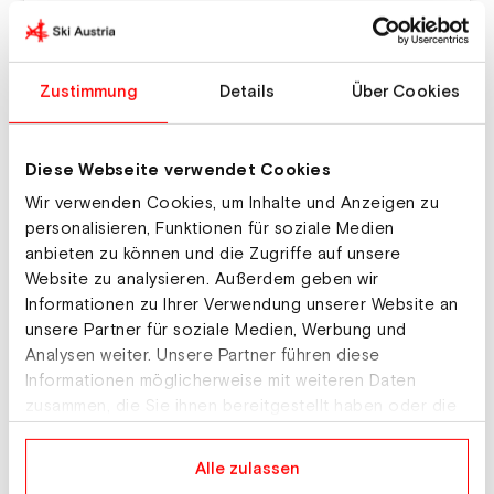
Zustimmung
Details
Über Cookies
Diese Webseite verwendet Cookies
Ein Beitrag geteilt von ski_austria_langlauf (@ski_austria_langlauf)
Wir verwenden Cookies, um Inhalte und Anzeigen zu
personalisieren, Funktionen für soziale Medien
anbieten zu können und die Zugriffe auf unsere
Website zu analysieren. Außerdem geben wir
Platz zwei im schnellsten Heat
Informationen zu Ihrer Verwendung unserer Website an
Das neu ausgetragene Format war für alle Teilnehmer
unsere Partner für soziale Medien, Werbung und
Analysen weiter. Unsere Partner führen diese
eine große Unbekannte. Das gesamte Feld wurde in
Informationen möglicherweise mit weiteren Daten
vier verschiedene Heats aufgeteilt, am Ende entschied
zusammen, die Sie ihnen bereitgestellt haben oder die
die Laufzeit über die endgültige Platzierung. Benjamin
sie im Rahmen Ihrer Nutzung der Dienste gesammelt
Moser startete im zweiten Heat und war von Beginn
haben.
an auf den vordersten Plätzen zu finden. Der Tiroler
Alle zulassen
drückte gemeinsam mit dem Norweger Lars Heggen