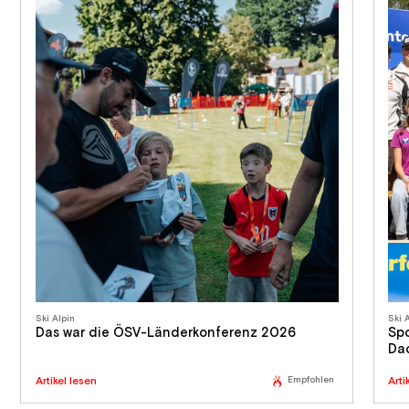
Ski Alpin
Ski 
Das war die ÖSV-Länderkonferenz 2026
Sp
Da
Artikel lesen
Empfohlen
Arti