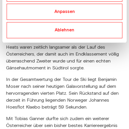
und dem U.S.-Amerikaner Gus Schumacher vom
Anpassen
ersten Meter ordentlich aufs Tempo und hielt diese
Geschwindigkeit auch bis zur Ziellinie durch. Am Ende
überquerte der 28-Jährige mit einem Rückstand von
Ablehnen
lediglich 0,2 Sekunden hinter Gus Schumacher als
hervorragender Zweiter die Ziellinie. Die drei weiteren
Heats waren zeitlich langsamer als der Lauf des
Österreichers, der damit auch im Endklassement völlig
überraschend Zweiter wurde und für einen echten
Gänsehautmoment in Südtirol sorgte.
In der Gesamtwertung der Tour de Ski liegt Benjamin
Moser nach seiner heutigen Galavorstellung auf dem
hervorragenden vierten Platz. Sein Rückstand auf den
derzeit in Führung liegenden Norweger Johannes
Hoesflot Klaebo beträgt 59 Sekunden.
Mit Tobias Ganner durfte sich zudem ein weiterer
Österreicher über sein bisher bestes Karriereergebnis