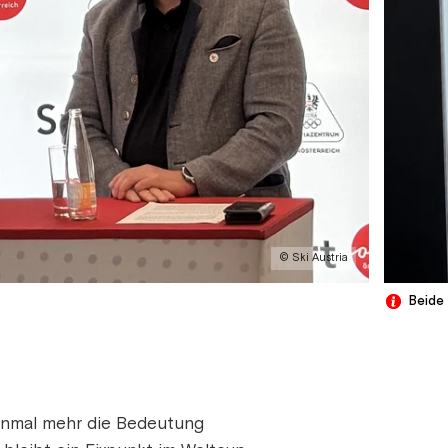
© Ski Austria
Beide
einmal mehr die Bedeutung