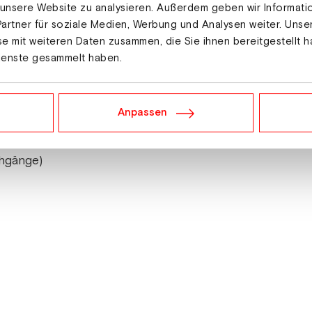
 unsere Website zu analysieren. Außerdem geben wir Informat
artner für soziale Medien, Werbung und Analysen weiter. Unse
e mit weiteren Daten zusammen, die Sie ihnen bereitgestellt h
desskiverbandes OÖ), Jacqueline Seifriedsberger und Julia Mühlbacher (
hard Rumetshofer (Landessportdirektor, Leiter Landessportzentrum und
ienste gesammelt haben.
wochenende in Hinzenbach
Anpassen
chgänge)