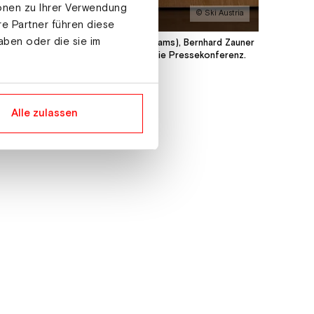
ionen zu Ihrer Verwendung
© Ski Austria
re Partner führen diese
aben oder die sie im
beide Skispringerinnen des Weltcupteams), Bernhard Zauner
 Olympiazentrum OÖ) führte durch die Pressekonferenz.
Alle zulassen