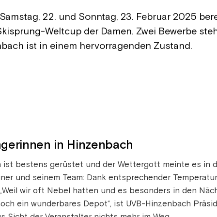
Samstag, 22. und Sonntag, 23. Februar 2025 bere
 Skisprung-Weltcup der Damen. Zwei Bewerbe st
nbach ist in einem hervorragenden Zustand.
ingerinnen in Hinzenbach
ist bestens gerüstet und der Wettergott meinte es in d
uner und seinem Team: Dank entsprechender Temperatu
„Weil wir oft Nebel hatten und es besonders in den Nächt
noch ein wunderbares Depot“, ist UVB-Hinzenbach Präsi
 Sicht der Veranstalter nichts mehr im Weg.