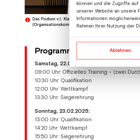
können und die Zugriffe auf
unserer Website an unsere P
Informationen möglicherweis
Das Podium v.l.: Klaus Kumpfmüller (Präsident des Lan
(Organisationskomitee-Präsident). Sportdirektor Ger
Rahmen Ihrer Nutzung der D
Programm für das Weltcup
Ablehnen
Samstag, 22.02.2025
:
09:00 Uhr: Offizielles Training – (zwei Dur
10:30 Uhr: Qualifikation
12:00 Uhr: Wettkampf
13:30 Uhr: Siegerehrung
Sonntag, 23.02.2025:
13:00 Uhr: Qualifikation
14:20 Uhr: Wettkampf
15:50 Uhr: Siegerehrung