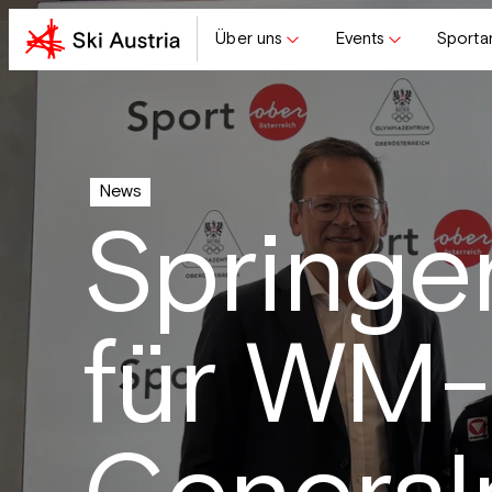
Über uns
Events
Sporta
News
Springer
für WM-