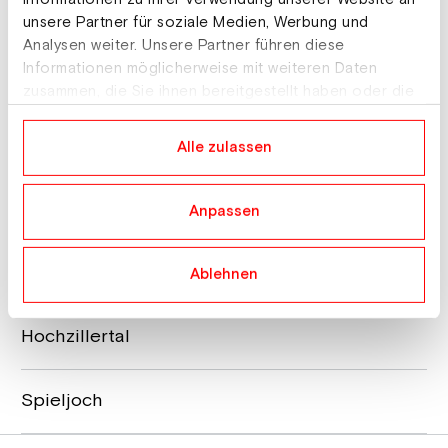
unsere Partner für soziale Medien, Werbung und
Analysen weiter. Unsere Partner führen diese
Unterkünfte
Informationen möglicherweise mit weiteren Daten
zusammen, die Sie ihnen bereitgestellt haben oder die
sie im Rahmen Ihrer Nutzung der Dienste gesammelt
Pension Martina
haben.
Unterkunft
Hochfügen 36, 6264 Fügenberg
Alle zulassen
Anpassen
Skigebiete
Hochfügen
Ablehnen
Hochzillertal
Spieljoch