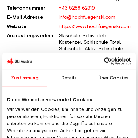
Telefonnummer
+43 5288 62319
E-Mail Adresse
info@hochfuegenski.com
Website
https://www.hochfuegenski.com
Ausrüstungsverleih
Skischule-Schiverleih
Kostenzer, Schischule Total,
Schischule Aktiv, Schischule
Federizzi, Sport 2000 Rent
Besondere
Gruppenermäßigungen,
Angebote
Schülergruppenermäßigungen,
Skilehrerermäßigungen,
Zustimmung
Details
Über Cookies
Ermäßigung für
Schwerbehinderte
Anzahl Lifte
12
Diese Webseite verwendet Cookies
Renn-Support
kostenpflichtig ja
Wir verwenden Cookies, um Inhalte und Anzeigen zu
personalisieren, Funktionen für soziale Medien
Sportprogramm-
Rodeln, Winterwandern,
anbieten zu können und die Zugriffe auf unsere
Info
Langlaufen,
Website zu analysieren. Außerdem geben wir
Schneeschuhwandern,
Eislaufen, Hallenbad
Informationen zu Ihrer Verwendung unserer Website an