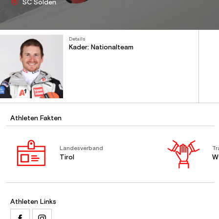
SC Sölden
Details
Kader: Nationalteam
Athleten Fakten
Landesverband
Tr
Tirol
W
Athleten Links