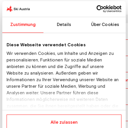
Letzte Ergebnisse
Datum
Wettbewerb
Zustimmung
Details
Über Cookies
25.03.2026
Weltcup Slalom Herren
Diese Webseite verwendet Cookies
08.03.2026
Weltcup Slalom Herren
Wir verwenden Cookies, um Inhalte und Anzeigen zu
personalisieren, Funktionen für soziale Medien
16.02.2026
Olympische Winterspiele Slalom Herren
anbieten zu können und die Zugriffe auf unsere
Website zu analysieren. Außerdem geben wir
Informationen zu Ihrer Verwendung unserer Website an
09.02.2026
Olympische Winterspiele Team Kombination Herre
unsere Partner für soziale Medien, Werbung und
Analysen weiter. Unsere Partner führen diese
28.01.2026
Weltcup Slalom Herren
Informationen möglicherweise mit weiteren Daten
zusammen, die Sie ihnen bereitgestellt haben oder die
sie im Rahmen Ihrer Nutzung der Dienste gesammelt
25.01.2026
Weltcup Slalom Herren
haben.
Alle zulassen