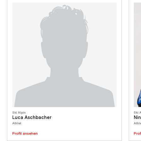
Ski Alpin
Ski 
Luca Aschbacher
Nin
Athlet
Athle
Profil ansehen
Pro