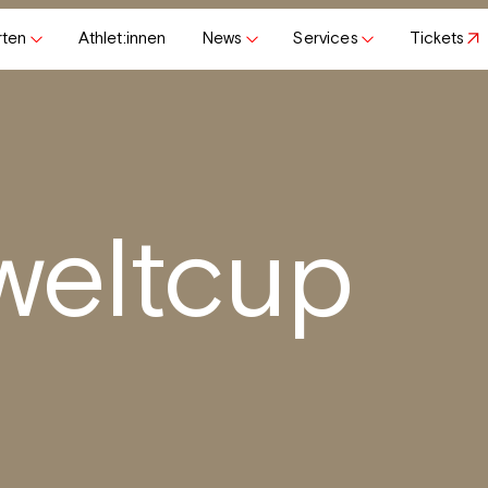
rten
Athlet:innen
News
Services
Tickets
weltcup