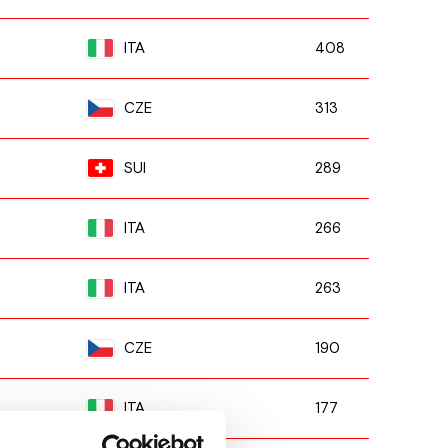
408
ITA
313
CZE
289
SUI
266
ITA
263
ITA
190
CZE
177
ITA