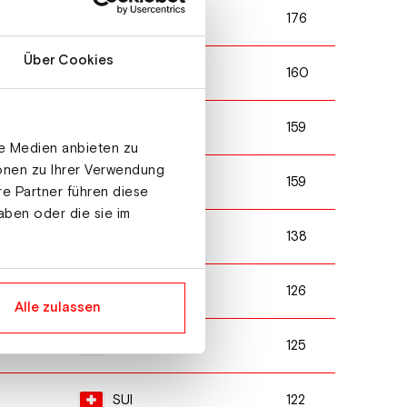
176
CZE
Über Cookies
160
ITA
159
AUT
le Medien anbieten zu
ionen zu Ihrer Verwendung
159
ITA
re Partner führen diese
aben oder die sie im
138
ITA
126
CZE
Alle zulassen
125
AUT
122
SUI