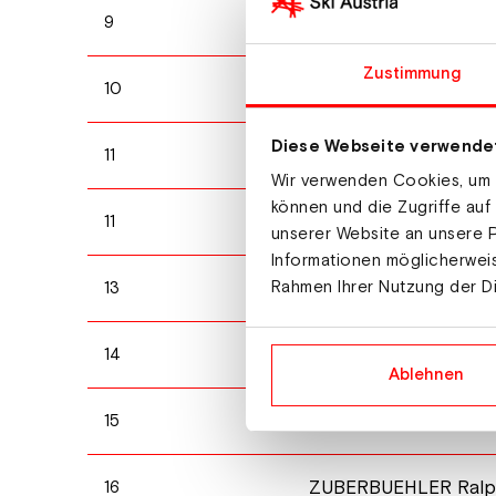
STEPANEK Matyas
9
Zustimmung
AGOSTINI Bryan
10
Diese Webseite verwende
SCHOEN Leopold
11
Wir verwenden Cookies, um I
können und die Zugriffe auf
PETTINI Nicolo
11
unserer Website an unsere P
Informationen möglicherweis
BERTAGNO Michael
Rahmen Ihrer Nutzung der D
13
POLANSKY Robin
14
Ablehnen
POSCH Sebastian
15
ZUBERBUEHLER Ral
16