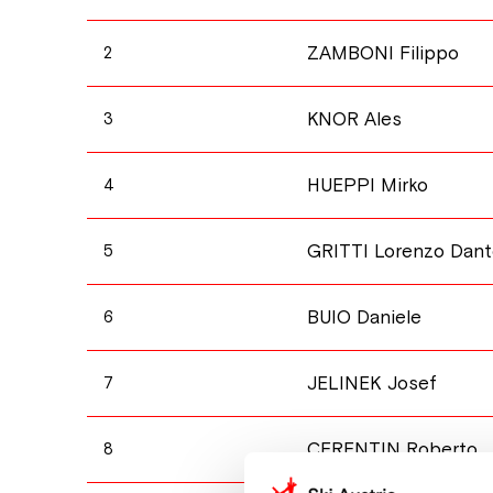
ZAMBONI Filippo
2
KNOR Ales
3
HUEPPI Mirko
4
GRITTI Lorenzo Dan
5
BUIO Daniele
6
JELINEK Josef
7
CERENTIN Roberto
8