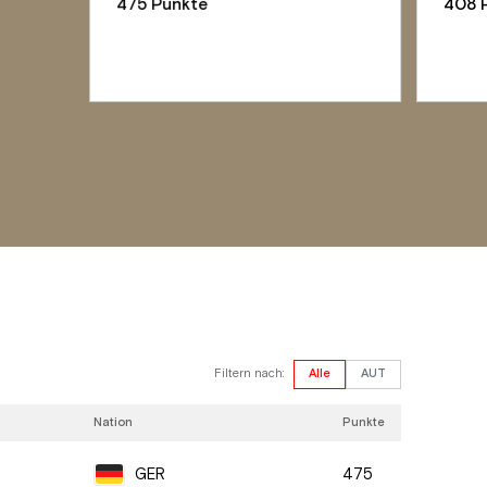
475 Punkte
408 
Filtern nach:
Alle
AUT
Nation
Punkte
475
GER