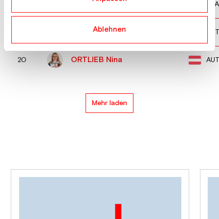
CERUTTI Camille
FRA
18
Ablehnen
PUCHNER Mirjam
AU
19
ORTLIEB Nina
AU
20
Mehr laden