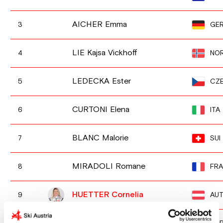
AICHER Emma
GE
3
LIE Kajsa Vickhoff
NO
4
LEDECKA Ester
CZ
5
CURTONI Elena
ITA
6
BLANC Malorie
SUI
7
MIRADOLI Romane
FRA
8
HUETTER Cornelia
AU
9