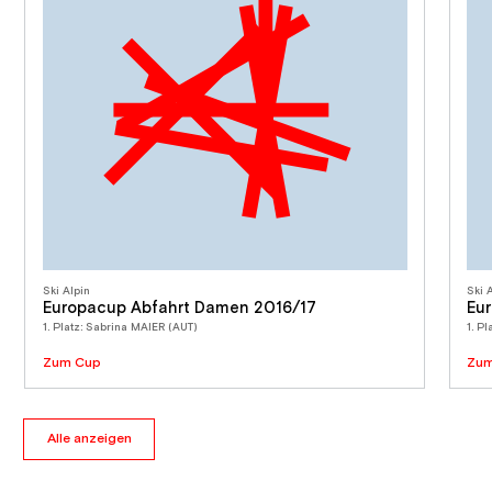
Ski Alpin
Ski 
Europacup Abfahrt Damen 2016/17
Eu
1. Platz: Sabrina MAIER (AUT)
1. P
Zum Cup
Zum
Alle anzeigen