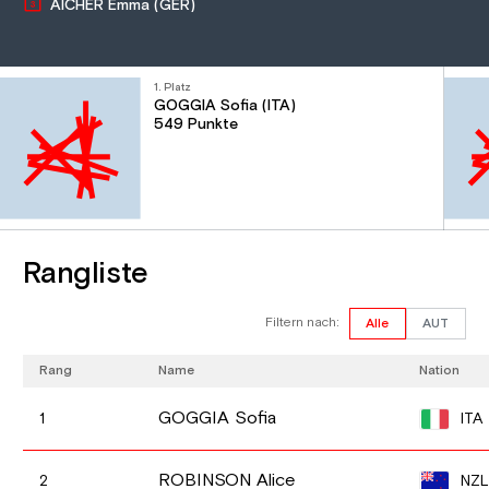
AICHER Emma (GER)
1. Platz
GOGGIA Sofia (ITA)
549 Punkte
Rangliste
Filtern nach:
Alle
AUT
Rang
Name
Nation
GOGGIA Sofia
ITA
1
ROBINSON Alice
NZL
2