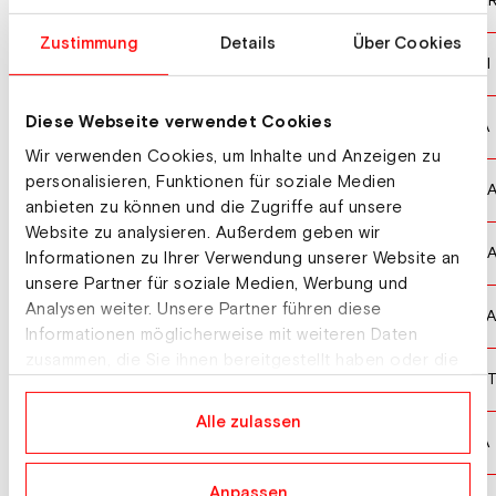
WEIDLE-WINKELMANN Kira
GE
10
Zustimmung
Details
Über Cookies
SUTER Corinne
SUI
11
Diese Webseite verwendet Cookies
PIROVANO Laura
ITA
12
Wir verwenden Cookies, um Inhalte und Anzeigen zu
personalisieren, Funktionen für soziale Medien
VONN Lindsey
US
13
anbieten zu können und die Zugriffe auf unsere
Website zu analysieren. Außerdem geben wir
CASHMAN Keely
US
14
Informationen zu Ihrer Verwendung unserer Website an
unsere Partner für soziale Medien, Werbung und
Analysen weiter. Unsere Partner führen diese
GAUCHE Laura
FRA
15
Informationen möglicherweise mit weiteren Daten
zusammen, die Sie ihnen bereitgestellt haben oder die
RAEDLER Ariane
AU
16
sie im Rahmen Ihrer Nutzung der Dienste gesammelt
haben.
Alle zulassen
MELESI Roberta
ITA
17
Anpassen