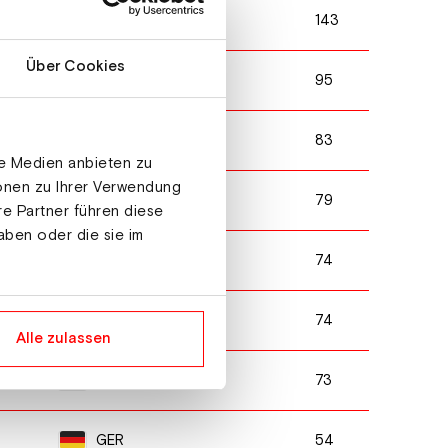
143
JPN
Über Cookies
95
GER
83
POL
le Medien anbieten zu
ionen zu Ihrer Verwendung
79
AUT
re Partner führen diese
aben oder die sie im
74
AUT
74
POL
Alle zulassen
73
NOR
54
GER