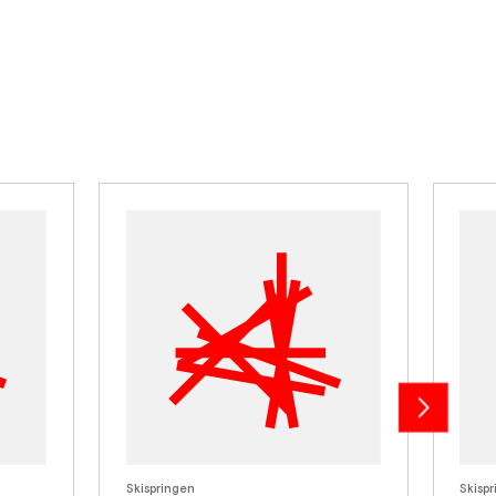
Skispringen
Skisp