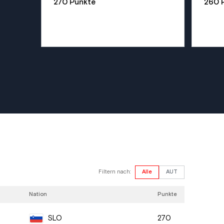
270 Punkte
260 
Filtern nach:
Alle
AUT
Nation
Punkte
270
SLO