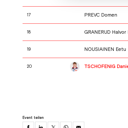
PREVC Domen
17
GRANERUD Halvor 
18
NOUSIAINEN Eetu
19
TSCHOFENIG Danie
20
Event teilen