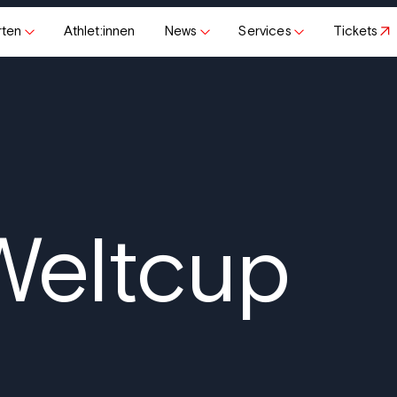
rten
Athlet:innen
News
Services
Tickets
Weltcup