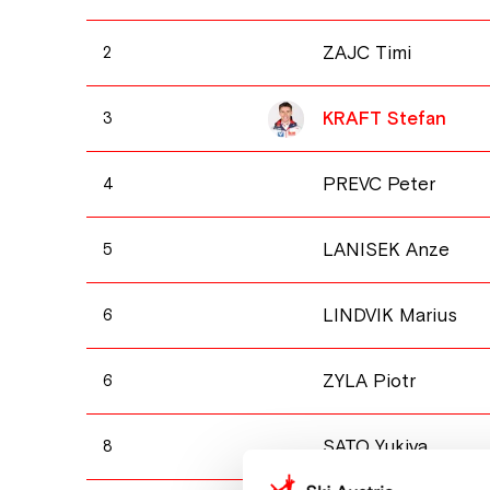
ZAJC Timi
2
KRAFT Stefan
3
PREVC Peter
4
LANISEK Anze
5
LINDVIK Marius
6
ZYLA Piotr
6
SATO Yukiya
8