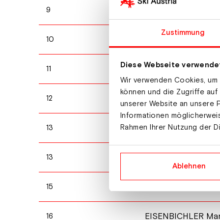
KOBAYASHI Ryoyu
9
Zustimmung
GEIGER Karl
10
Diese Webseite verwende
KUBACKI Dawid
11
Wir verwenden Cookies, um I
können und die Zugriffe auf
HAYBOECK Michael
12
unserer Website an unsere P
Informationen möglicherweis
FETTNER Manuel
Rahmen Ihrer Nutzung der D
13
STOCH Kamil
13
Ablehnen
FORFANG Johann 
15
EISENBICHLER Ma
16