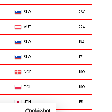
260
SLO
224
AUT
194
SLO
171
SLO
160
NOR
160
POL
151
JPN