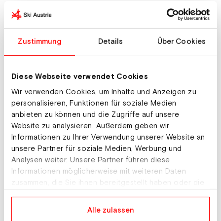
Weltcup Verfolgung Damen 2025/26
Biathlon | 25. Platz: Anna GANDLER (AUT)
Zustimmung
Details
Über Cookies
Weltcup Einzel Damen 2025/26
Biathlon | 21. Platz: Tamara STEINER (AUT)
Diese Webseite verwendet Cookies
Weltcup Massenstart Damen 2025/26
Wir verwenden Cookies, um Inhalte und Anzeigen zu
personalisieren, Funktionen für soziale Medien
Biathlon | 33. Platz: Tamara STEINER (AUT)
anbieten zu können und die Zugriffe auf unsere
Website zu analysieren. Außerdem geben wir
Weltcup Staffel Damen 2025/26
Informationen zu Ihrer Verwendung unserer Website an
Biathlon
unsere Partner für soziale Medien, Werbung und
Analysen weiter. Unsere Partner führen diese
Informationen möglicherweise mit weiteren Daten
Weltcup Sprint Herren 2025/26
zusammen, die Sie ihnen bereitgestellt haben oder die
Biathlon | 86. Platz: Fabian MÜLLAUER (AUT)
sie im Rahmen Ihrer Nutzung der Dienste gesammelt
haben.
Alle zulassen
Weltcup Verfolgung Herren 2025/26