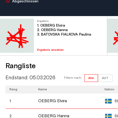
Abgeschlossen
Ergebnis
1. OEBERG Elvira
2. OEBERG Hanna
3. BATOVSKA FIALKOVA Paulina
Ergebnis ansehen
Rangliste
Endstand: 05.03.2026
Filtern nach:
Alle
AUT
Rang
Name
Nation
OEBERG Elvira
S
1
OEBERG Hanna
S
2