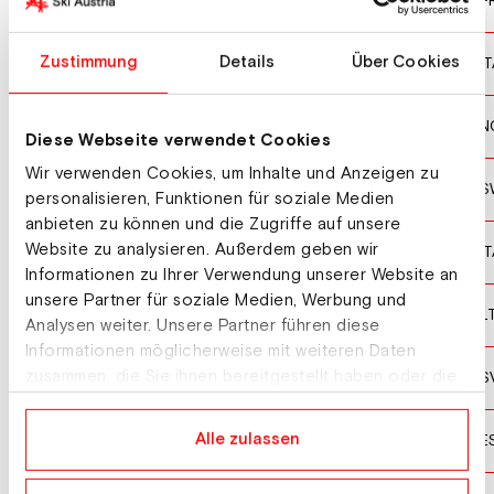
SIMON Julia
F
10
VITTOZZI Lisa
Zustimmung
Details
Über Cookies
IT
11
JOHANSEN Marthe Krakstad
N
12
Diese Webseite verwendet Cookies
Wir verwenden Cookies, um Inhalte und Anzeigen zu
HEIJDENBERG Anna-Karin
S
13
personalisieren, Funktionen für soziale Medien
anbieten zu können und die Zugriffe auf unsere
Website zu analysieren. Außerdem geben wir
AUCHENTALLER Hannah
IT
14
Informationen zu Ihrer Verwendung unserer Website an
unsere Partner für soziale Medien, Werbung und
TRAUBAITE Judita
L
15
Analysen weiter. Unsere Partner führen diese
Informationen möglicherweise mit weiteren Daten
KAPUSTOVA Ema
zusammen, die Sie ihnen bereitgestellt haben oder die
S
16
sie im Rahmen Ihrer Nutzung der Dienste gesammelt
haben.
ERMITS Regina
Alle zulassen
E
17