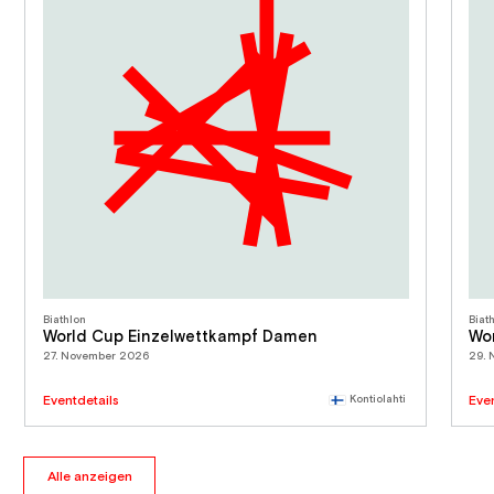
Biathlon
Biat
World Cup Einzelwettkampf Damen
Wo
27. November 2026
29.
Eventdetails
Kontiolahti
Eve
Alle anzeigen