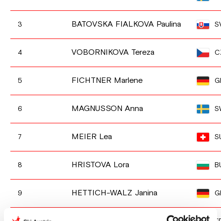
BATOVSKA FIALKOVA Paulina
S
3
VOBORNIKOVA Tereza
C
4
FICHTNER Marlene
G
5
MAGNUSSON Anna
S
6
MEIER Lea
S
7
HRISTOVA Lora
B
8
HETTICH-WALZ Janina
G
9