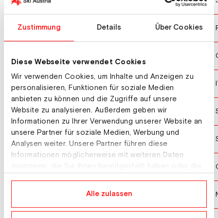
MAGNUSSON Anna
10
GUIGONNAT Gilonne
Zustimmung
Details
Über Cookies
11
VOBORNIKOVA Tereza
12
Diese Webseite verwendet Cookies
Wir verwenden Cookies, um Inhalte und Anzeigen zu
COMOLA Samuela
13
personalisieren, Funktionen für soziale Medien
anbieten zu können und die Zugriffe auf unsere
Website zu analysieren. Außerdem geben wir
OEBERG Elvira
14
Informationen zu Ihrer Verwendung unserer Website an
unsere Partner für soziale Medien, Werbung und
HEIJDENBERG Anna-Karin
15
Analysen weiter. Unsere Partner führen diese
Informationen möglicherweise mit weiteren Daten
CHARVATOVA Lucie
zusammen, die Sie ihnen bereitgestellt haben oder die
16
sie im Rahmen Ihrer Nutzung der Dienste gesammelt
haben.
TANDREVOLD Ingrid Landmark
Alle zulassen
17