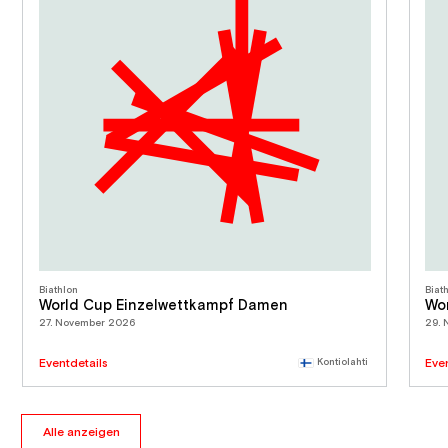
Biathlon
Biat
World Cup Einzelwettkampf Damen
Wo
27. November 2026
29.
Eventdetails
Kontiolahti
Eve
Alle anzeigen