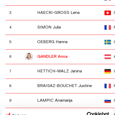
HAECKI-GROSS Lena
3
SIMON Julia
4
OEBERG Hanna
5
GANDLER Anna
6
HETTICH-WALZ Janina
7
BRAISAZ-BOUCHET Justine
8
LAMPIC Anamarija
9