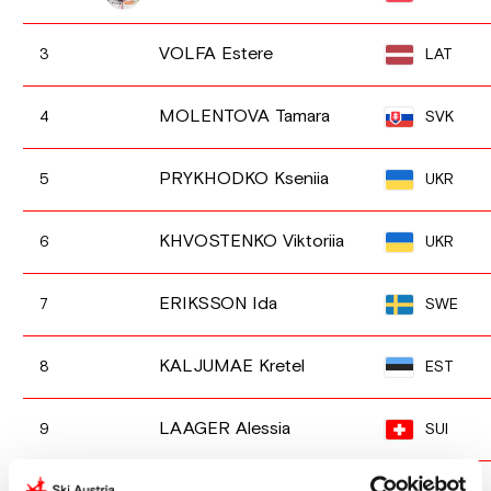
VOLFA Estere
LAT
3
MOLENTOVA Tamara
SVK
4
PRYKHODKO Kseniia
UKR
5
KHVOSTENKO Viktoriia
UKR
6
ERIKSSON Ida
SWE
7
KALJUMAE Kretel
EST
8
LAAGER Alessia
SUI
9