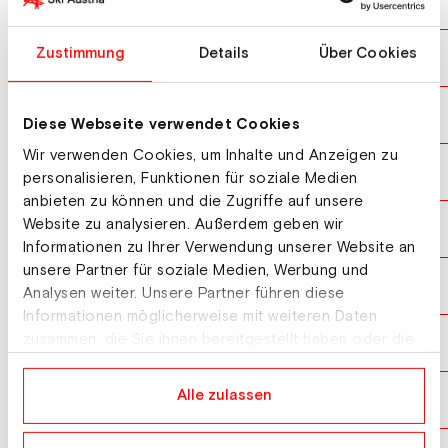
KRIZOVA Valerie
CZE
10
Zustimmung
Details
Über Cookies
BAUMANN Lena
SUI
11
IMWINKELRIED Sophia
SUI
12
Diese Webseite verwendet Cookies
Wir verwenden Cookies, um Inhalte und Anzeigen zu
KALJUMAEE Mirtel
EST
13
personalisieren, Funktionen für soziale Medien
anbieten zu können und die Zugriffe auf unsere
Website zu analysieren. Außerdem geben wir
TARASIUK Tetiana
UKR
14
Informationen zu Ihrer Verwendung unserer Website an
unsere Partner für soziale Medien, Werbung und
SEVER Ela
SLO
15
Analysen weiter. Unsere Partner führen diese
Informationen möglicherweise mit weiteren Daten
zusammen, die Sie ihnen bereitgestellt haben oder die
HURSKAINEN Saga
FIN
16
sie im Rahmen Ihrer Nutzung der Dienste gesammelt
haben.
Alle zulassen
BLEIDELE Elza
LAT
17