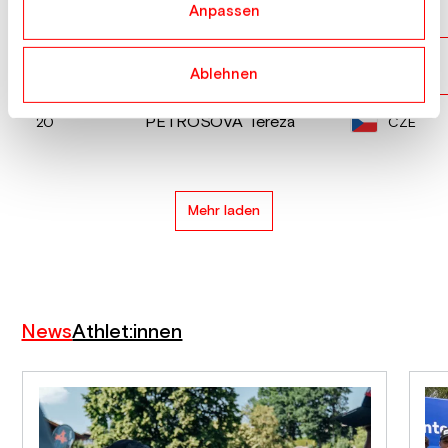
SHEIHAS Valeriia
UKR
18
Anpassen
PUTSKO Polina
UKR
19
Ablehnen
PETROSOVA Tereza
CZE
20
Mehr laden
News
Athlet:innen