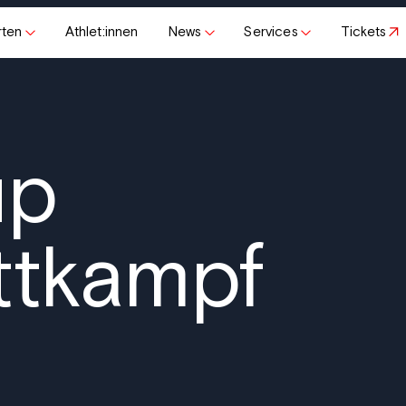
rten
Athlet:innen
News
Services
Tickets
up
ttkampf