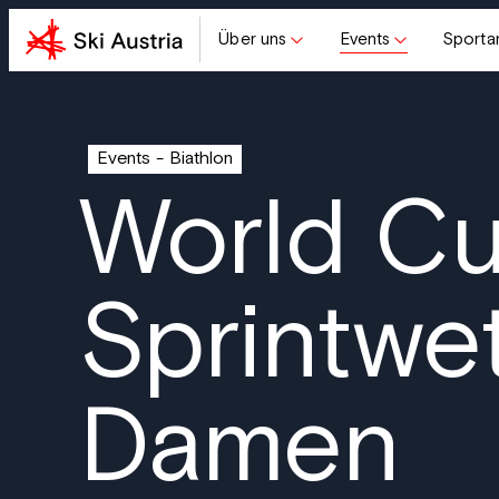
Über uns
Events
Sporta
Events
Biathlon
World C
Sprintwe
Damen