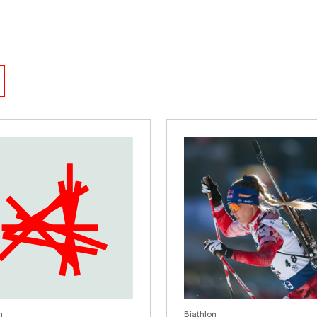
n
Biathlon