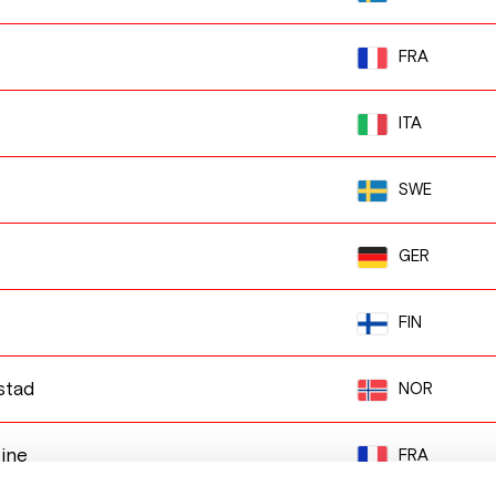
FRA
ITA
SWE
GER
FIN
stad
NOR
ine
FRA