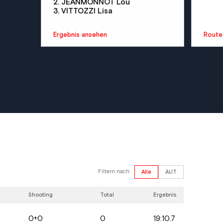
2. JEANMONNOT Lou
3. VITTOZZI Lisa
Ergebnis ansehen
Route
Filtern nach:
Alle
AUT
Shooting
Total
Ergebnis
0+0
0
19:10.7