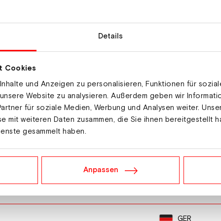
NOR
Details
FRA
t Cookies
SWE
nhalte und Anzeigen zu personalisieren, Funktionen für sozia
 unsere Website zu analysieren. Außerdem geben wir Informat
lina
SVK
artner für soziale Medien, Werbung und Analysen weiter. Unse
e mit weiteren Daten zusammen, die Sie ihnen bereitgestellt h
EST
ienste gesammelt haben.
AUT
Anpassen
GER
GER