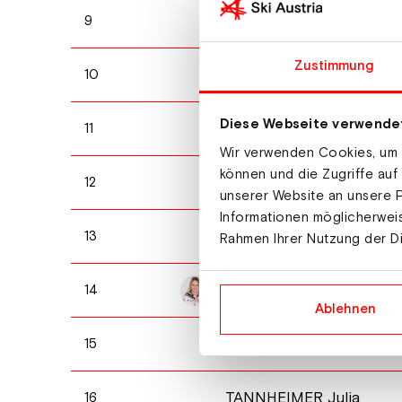
KIRKEEIDE Maren
9
Zustimmung
BENED Camille
10
Diese Webseite verwende
MAGNUSSON Anna
11
Wir verwenden Cookies, um I
können und die Zugriffe auf
BATOVSKA FIALKOVA Pau
12
unserer Website an unsere P
Informationen möglicherweis
ERMITS Regina
13
Rahmen Ihrer Nutzung der D
GANDLER Anna
14
Ablehnen
GROTIAN Selina
15
TANNHEIMER Julia
16