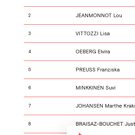
JEANMONNOT Lou
2
VITTOZZI Lisa
3
OEBERG Elvira
4
PREUSS Franziska
5
MINKKINEN Suvi
6
JOHANSEN Marthe Krak
7
BRAISAZ-BOUCHET Just
8