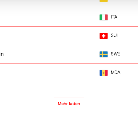
ITA
SUI
in
SWE
MDA
Mehr laden