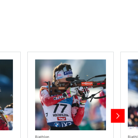
Biathlon
Biath