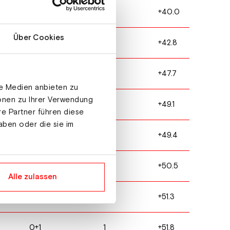
0+1
1
+40.0
Über Cookies
0+0
0
+42.8
0+1
1
+47.7
le Medien anbieten zu
ionen zu Ihrer Verwendung
1+0
1
+49.1
re Partner führen diese
aben oder die sie im
0+0
0
+49.4
0+1
1
+50.5
Alle zulassen
1+0
1
+51.3
0+1
1
+51.8