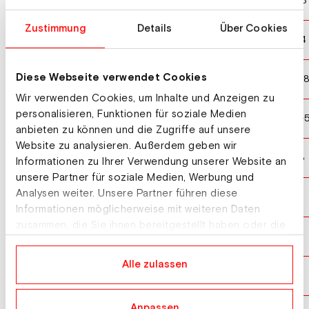
SWEDEN
SWE
10
0+4 1+8
Zustimmung
Details
Über Cookies
SWITZERLAND
SUI
11
0+2 1+4
Diese Webseite verwendet Cookies
SLOVAKIA
SVK
12
0+6 3+
Wir verwenden Cookies, um Inhalte und Anzeigen zu
personalisieren, Funktionen für soziale Medien
ROMANIA
ROU
13
0+7 0+
anbieten zu können und die Zugriffe auf unsere
Website zu analysieren. Außerdem geben wir
KAZAKHSTAN
KAZ
14
1+5 2+8
Informationen zu Ihrer Verwendung unserer Website an
unsere Partner für soziale Medien, Werbung und
Analysen weiter. Unsere Partner führen diese
BULGARIA
BUL
15
Informationen möglicherweise mit weiteren Daten
zusammen, die Sie ihnen bereitgestellt haben oder die
UNITED STATES
USA
16
sie im Rahmen Ihrer Nutzung der Dienste gesammelt
haben.
Alle zulassen
ESTONIA
EST
17
Anpassen