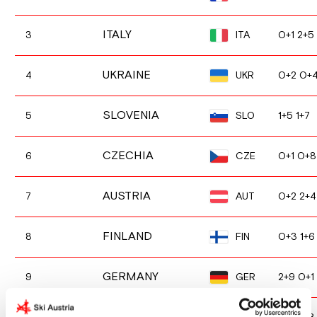
ITALY
ITA
3
0+1 2+5
UKRAINE
UKR
4
0+2 0+
SLOVENIA
SLO
5
1+5 1+7
CZECHIA
CZE
6
0+1 0+8
AUSTRIA
AUT
7
0+2 2+4
FINLAND
FIN
8
0+3 1+6
GERMANY
GER
9
2+9 0+1