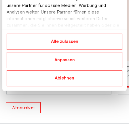
unsere Partner für soziale Medien, Werbung und
Analysen weiter. Unsere Partner führen diese
Informationen möglicherweise mit weiteren Daten
zusammen, die Sie ihnen bereitgestellt haben oder die
sie im Rahmen Ihrer Nutzung der Dienste gesammelt
haben.
Alle zulassen
Anpassen
Freestyle
Free
Grand Prix Aerials Herren
Gra
16. August 2026
23. 
Ablehnen
Eve
Eventdetails
Mettmenstetten
Alle anzeigen