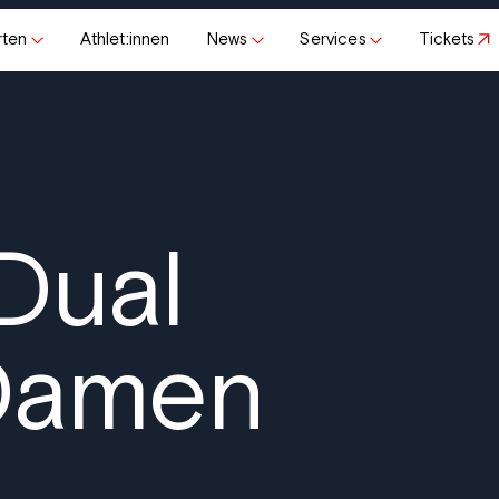
rten
Athlet:innen
News
Services
Tickets
Dual
Damen