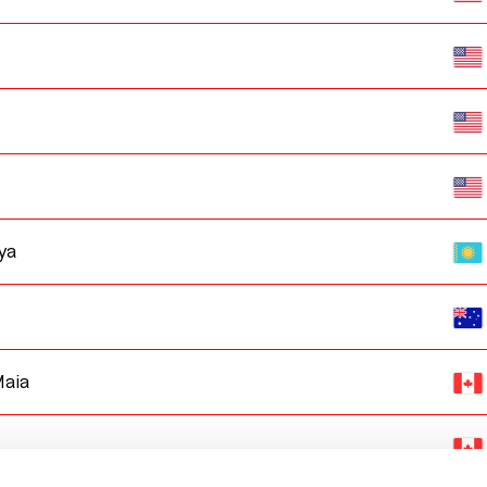
ya
aia