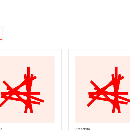
le
Freestyle