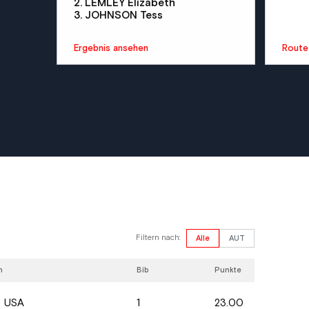
2. LEMLEY Elizabeth
3. JOHNSON Tess
Ergebnis ansehen
Route
Filtern nach:
Alle
AUT
n
Bib
Punkte
1
23.00
USA