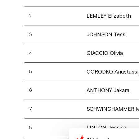
LEMLEY Elizabeth
2
JOHNSON Tess
3
GIACCIO Olivia
4
GORODKO Anastassi
5
ANTHONY Jakara
6
SCHWINGHAMMER M
7
LINTON Jessica
8