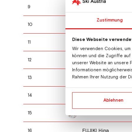
YANAGIMOTO Rino
9
Zustimmung
TOMITAKA Hinako
10
Diese Webseite verwende
MACUGA Alli
11
Wir verwenden Cookies, um I
können und die Zugriffe auf
HOGG Kasey
12
unserer Website an unsere P
Informationen möglicherweis
Rahmen Ihrer Nutzung der D
BROWN Berkley
13
KOEHLER Ashley
14
Ablehnen
CARROLL Avital
15
FUJIKI Hina
16