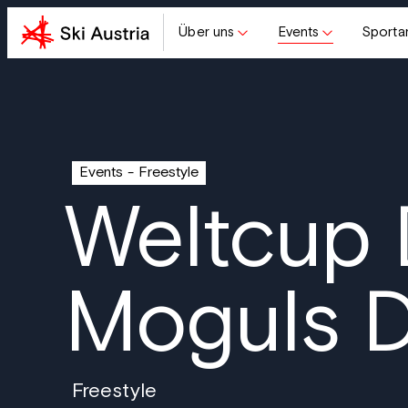
Über uns
Events
Sporta
Events
Freestyle
Weltcup 
Moguls 
Freestyle