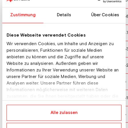
PALE Florian
AUT
10
16
Zustimmung
Details
Über Cookies
LENGGER Benjamin
AUT
11
5
SYRJA Elias
FIN
12
4
Diese Webseite verwendet Cookies
Wir verwenden Cookies, um Inhalte und Anzeigen zu
OBERRAUCH Niklas
ITA
13
3
personalisieren, Funktionen für soziale Medien
anbieten zu können und die Zugriffe auf unsere
Website zu analysieren. Außerdem geben wir
RUCHTI Lars
SUI
14
3
Informationen zu Ihrer Verwendung unserer Website an
unsere Partner für soziale Medien, Werbung und
SILVANDER Severi
FIN
15
5
Analysen weiter. Unsere Partner führen diese
Informationen möglicherweise mit weiteren Daten
zusammen, die Sie ihnen bereitgestellt haben oder die
GOMIS Kaditane
FRA
16
31
sie im Rahmen Ihrer Nutzung der Dienste gesammelt
haben.
Alle zulassen
LAJUNEN Elias
FIN
17
3