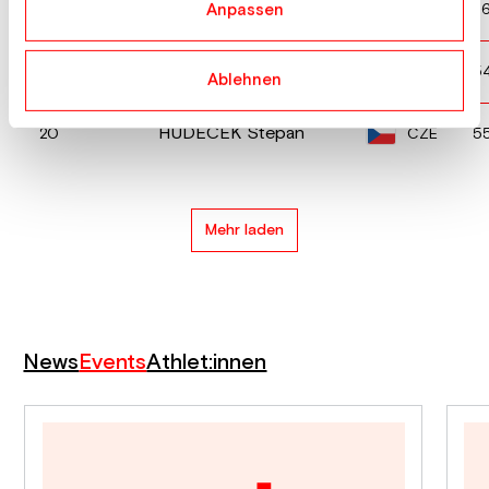
WAHLSTROEM Frank
NOR
18
7
Anpassen
SIVIGNON Timothe
FRA
19
5
Ablehnen
HUDECEK Stepan
CZE
20
5
Mehr laden
News
Events
Athlet:innen