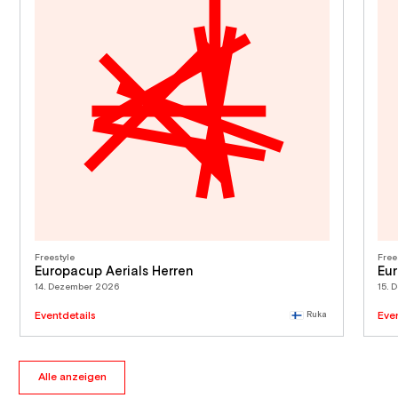
Freestyle
Free
Europacup Aerials Herren
Eur
14. Dezember 2026
15. 
Eventdetails
Ruka
Eve
Alle anzeigen