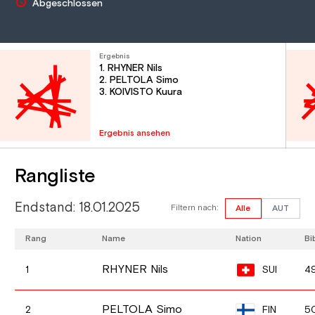
Abgeschlossen
Ergebnis
1. RHYNER Nils
2. PELTOLA Simo
3. KOIVISTO Kuura
Ergebnis ansehen
Rangliste
Endstand: 18.01.2025
Filtern nach:
Alle
AUT
Rang
Name
Nation
Bi
RHYNER Nils
SUI
1
4
PELTOLA Simo
FIN
2
5