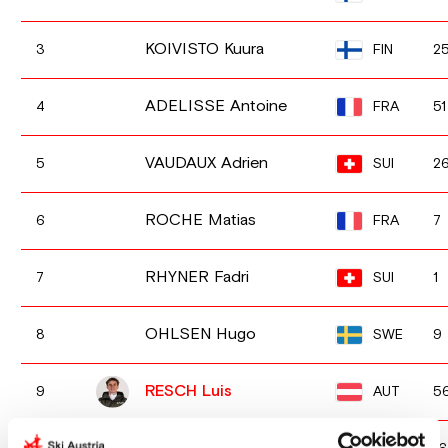
KOIVISTO Kuura
FIN
3
2
ADELISSE Antoine
FRA
4
51
VAUDAUX Adrien
SUI
5
2
ROCHE Matias
FRA
6
7
RHYNER Fadri
SUI
7
1
OHLSEN Hugo
SWE
8
9
RESCH Luis
AUT
9
5