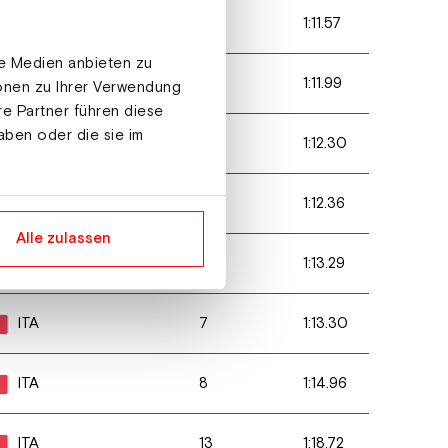
11
1:11.57
CZE
le Medien anbieten zu
10
1:11.99
ITA
ionen zu Ihrer Verwendung
re Partner führen diese
aben oder die sie im
9
1:12.30
AUT
15
1:12.36
ITA
Alle zulassen
17
1:13.29
SVK
7
1:13.30
ITA
8
1:14.96
ITA
13
1:18.72
ITA