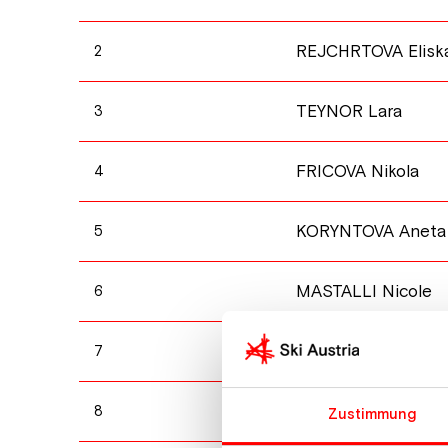
REJCHRTOVA Elisk
2
TEYNOR Lara
3
FRICOVA Nikola
4
KORYNTOVA Aneta
5
MASTALLI Nicole
6
HETFLEISCH Tina
7
LEPEJOVA Livia
8
Zustimmung