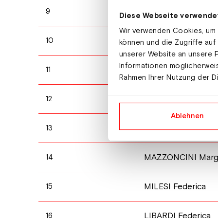
BLAHOVA Tereza
9
Diese Webseite verwende
Wir verwenden Cookies, um I
LUCCHESE Lisa Ana
10
können und die Zugriffe auf
unserer Website an unsere P
Informationen möglicherweis
EBERHARDT Emma
11
Rahmen Ihrer Nutzung der D
OETTL Noemi
12
Ablehnen
SUCHA Tatiana
13
MAZZONCINI Margh
14
MILESI Federica
15
LIBARDI Federica
16