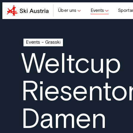
Über uns
Events
Sporta
Events
Grasski
Weltcup
Riesentor
Damen