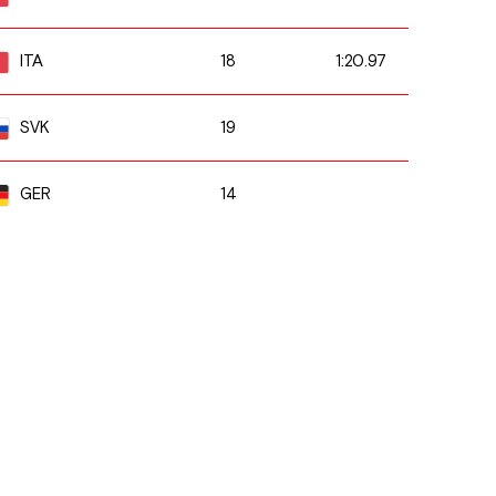
18
1:20.97
ITA
19
SVK
14
GER