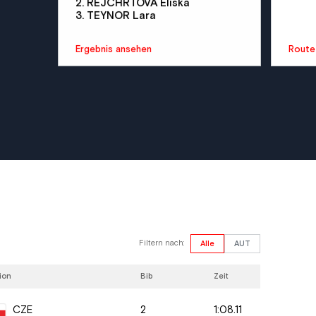
2. REJCHRTOVA Eliska
3. TEYNOR Lara
Ergebnis ansehen
Route
Filtern nach:
Alle
AUT
ion
Bib
Zeit
2
1:08.11
CZE