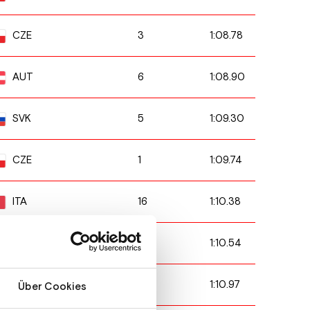
3
1:08.78
CZE
6
1:08.90
AUT
5
1:09.30
SVK
1
1:09.74
CZE
16
1:10.38
ITA
4
1:10.54
AUT
12
1:10.97
SVK
Über Cookies