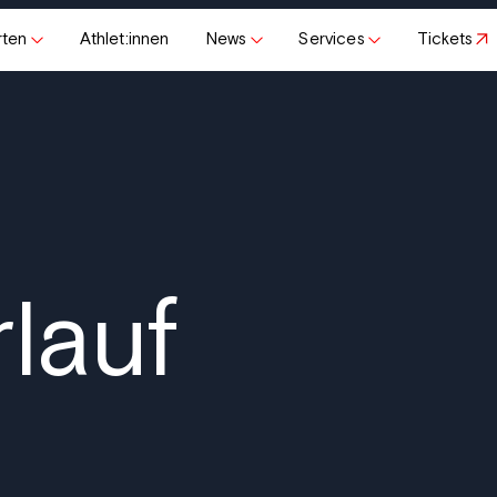
rten
Athlet:innen
News
Services
Tickets
lauf